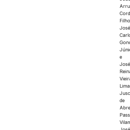
Arr
Cord
Filho
Jos
Carl
Gonç
Júni
e
Jos
Rein
Vieir
Lima
Jusc
de
Abr
Pass
Vila
Jos