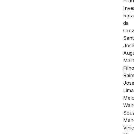
Fran
Inve
Rafa
da
Cru
Sant
Jos
Aug
Mart
Filho
Rai
Jos
Lima
Melo
Wan
Sou
Men
Vinic