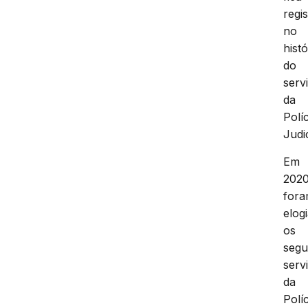
regi
no
hist
do
serv
da
Políc
Judic
Em
202
for
elog
os
segu
serv
da
Políc