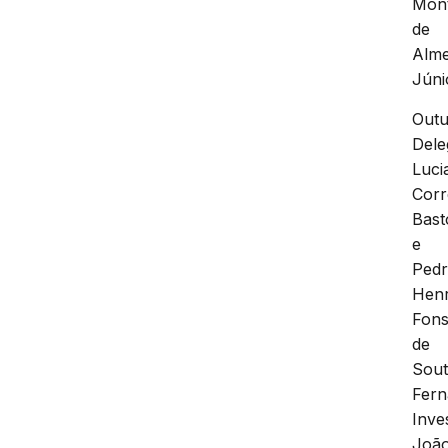
Mont
de
Alme
Júni
Out
Dele
Luci
Corr
Bast
e
Ped
Henr
Fon
de
Sou
Fern
Inve
Joã