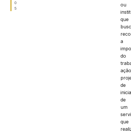
0
ou
5
insti
que
bus
reco
a
impo
do
trab
ação
proj
de
inici
de
um
serv
que
real