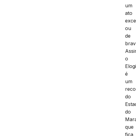
um
ato
exce
ou
de
brav
Assi
o
Elog
é
um
reco
do
Esta
do
Mar
que
fica