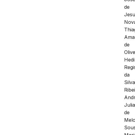
de
Jes
Nov
Thia
Ama
de
Olive
Hedi
Regi
da
Silv
Ribe
And
Juli
de
Mel
Sous
Mari