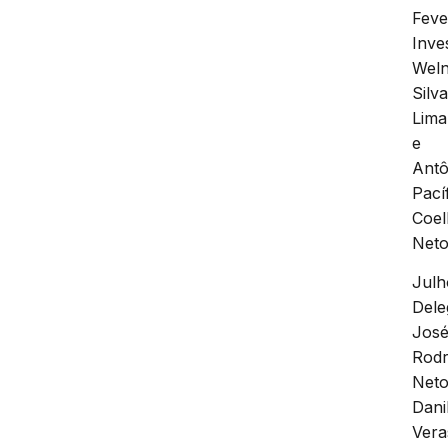
Feve
Inve
Wel
Silv
Lima
e
Antô
Pací
Coe
Net
Julh
Dele
Jos
Rodr
Neto
Dani
Vera