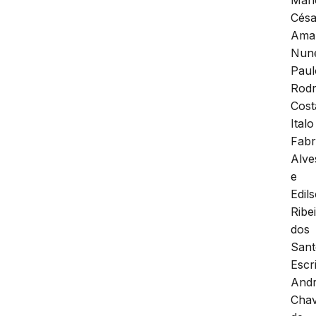
Césa
Ama
Nun
Paul
Rodr
Cost
Italo
Fabr
Alve
e
Edil
Ribe
dos
Sant
Escr
And
Cha