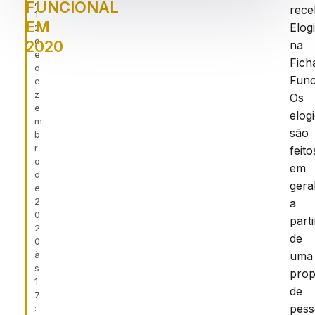
,
FUNCIONAL
rec
1
EM
Elog
2
d
2020
na
e
Fich
d
Func
e
z
Os
e
elog
m
são
b
r
feito
o
em
d
geral
e
2
a
0
parti
2
de
0
à
uma
s
prop
1
de
7
pess
: