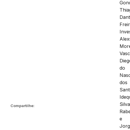
Gonç
Thia
Dant
Freir
Inve
Alex
More
Vasc
Dieg
do
Nas
dos
Sant
Ideq
Silv
Compartilhe:
Rabe
e
Jor