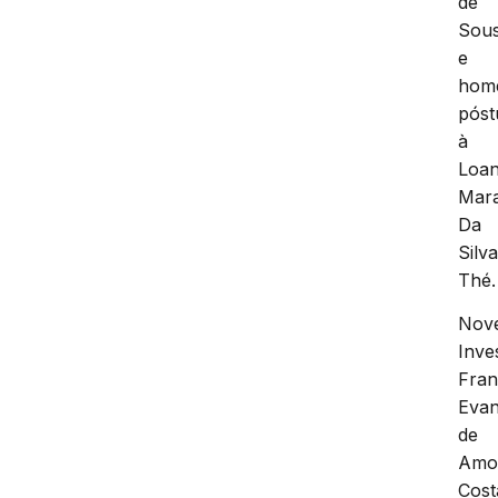
de
Sou
e
hom
pós
à
Loa
Mar
Da
Silv
Thé.
Nov
Inve
Fran
Eva
de
Amo
Cost