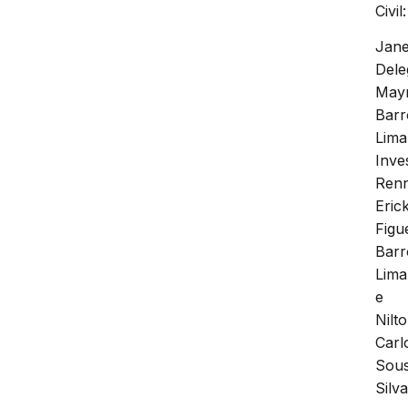
Civil:
Jane
Dele
May
Barr
Lima
Inve
Renn
Eric
Figu
Barr
Lima
e
Nilt
Carl
Sou
Silva