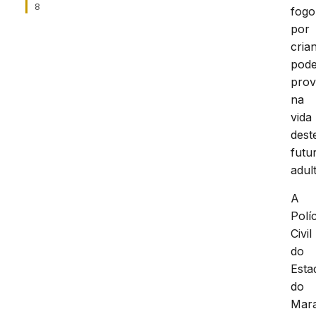
8
fogo
por
cria
pod
prov
na
vida
dest
futu
adul
A
Políc
Civil
do
Esta
do
Mar