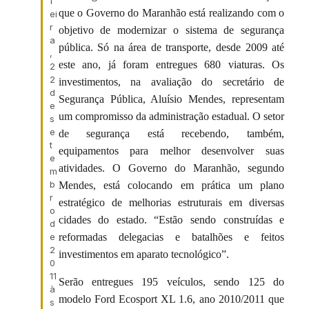
f
que o Governo do Maranhão está realizando com o
ei
r
objetivo de modernizar o sistema de segurança
a
pública. Só na área de transporte, desde 2009 até
,
este ano, já foram entregues 680 viaturas. Os
2
2
investimentos, na avaliação do secretário de
d
Segurança Pública, Aluísio Mendes, representam
e
um compromisso da administração estadual. O setor
s
e
de segurança está recebendo, também,
t
equipamentos para melhor desenvolver suas
e
atividades. O Governo do Maranhão, segundo
m
b
Mendes, está colocando em prática um plano
r
estratégico de melhorias estruturais em diversas
o
cidades do estado. “Estão sendo construídas e
d
e
reformadas delegacias e batalhões e feitos
2
investimentos em aparato tecnológico”.
0
11
Serão entregues 195 veículos, sendo 125 do
à
modelo Ford Ecosport XL 1.6, ano 2010/2011 que
s