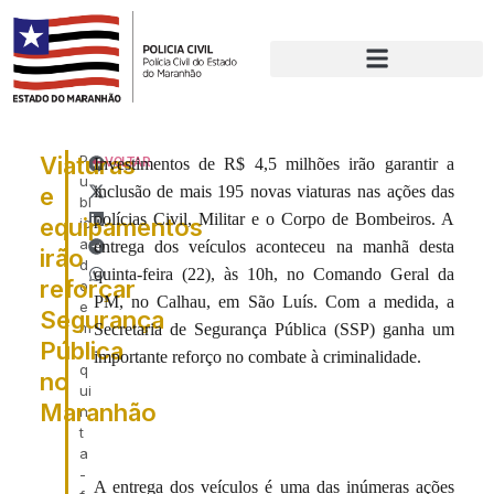
Viaturas
P
Investimentos de R$ 4,5 milhões irão garantir a
VOLTAR
u
e
inclusão de mais 195 novas viaturas nas ações das
bl
polícias Civil, Militar e o Corpo de Bombeiros. A
equipamentos
ic
a
entrega dos veículos aconteceu na manhã desta
irão
d
quinta-feira (22), às 10h, no Comando Geral da
reforçar
o
PM, no Calhau, em São Luís. Com a medida, a
e
Segurança
m
Secretaria de Segurança Pública (SSP) ganha um
Pública
:
importante reforço no combate à criminalidade.
q
no
ui
Maranhão
n
t
a
-
A entrega dos veículos é uma das inúmeras ações