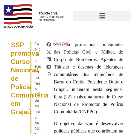
SSP
Pu
Sessenta profissionais integrantes
VOLTAR
blic
promove
das Polícias Civil e Militar, do
ad
Corpo de Bombeiros, Agentes de
Curso
o
em:
Trânsito e dezenas de lideranças
Nacional
ter
comunitárias dos municípios de
de
ça-
Barra do Corda, Presidente Dutra e
feir
Polícia
a,
Grajaú, iniciaram nesta segunda-
Comunitária
23
feira (22), mais uma turma do Curso
de
em
Nacional de Promotor de Polícia
ag
Grajaú
ost
Comunitária (CNPPC).
o
de
O objetivo da ação é desenvolver
201
políticas públicas que contribuam na