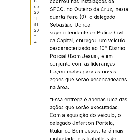
to
ocorreu nas instalações da
de
SPCC, no Outeiro da Cruz, nesta
20
quarta-feira (9), o delegado
11
Sebastião Uchoa,
às
20
superintendente de Polícia Civil
:5
da Capital, entregou um veículo
4
descaracterizado ao 10º Distrito
Policial (Bom Jesus), e em
conjunto com as lideranças
traçou metas para as novas
ações que serão desencadeadas
na área.
“Essa entrega é apenas uma das
ações que serão executadas.
Com a aquisição do veículo, o
delegado Jéferson Portela,
titular do Bom Jesus, terá mais
mobilidade nos trabalhos de