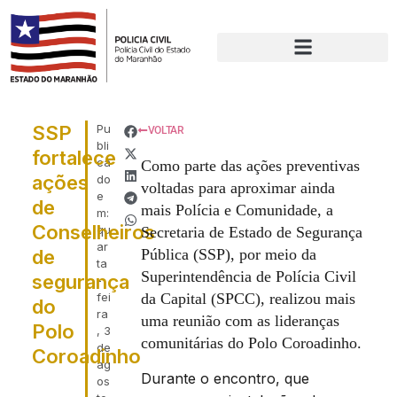
SSP
Pu
VOLTAR
bli
fortalece
ca
Como parte das ações preventivas
ações
do
voltadas para aproximar ainda
e
de
mais Polícia e Comunidade, a
m:
Conselheiros
qu
Secretaria de Estado de Segurança
ar
de
Pública (SSP), por meio da
ta
Superintendência de Polícia Civil
segurança
-
fei
da Capital (SPCC), realizou mais
do
ra
uma reunião com as lideranças
Polo
, 3
comunitárias do Polo Coroadinho.
de
Coroadinho
ag
Durante o encontro, que
os