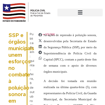
SSP e
Pu
VOLTAR
As ações de repressão à poluição sonora,
bli
órgãos
desenvolvidas pela Secretaria de Estado
ca
municipais
do
da Segurança Pública (SSP), por meio da
em
Superintendência de Polícia Civil da
unem
:
Capital (SPCC), contam a partir deste fim
esforços
qui
nta
de semana com o apoio de diversos
no
-
órgãos municipais.
combate
fei
ra,
à
A decisão foi tomada em reunião
6
poluição
realizada na última quarta-feira (5), com
de
out
sonora
representantes da Polícia Civil, da Guarda
ub
Municipal, da Secretaria Municipal de
em
ro