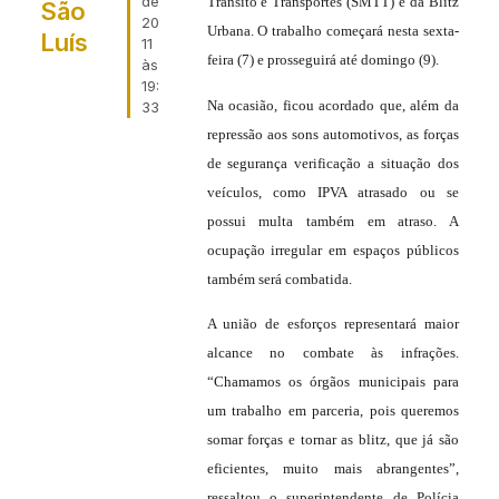
de
Trânsito e Transportes (SMTT) e da Blitz
São
20
Urbana. O trabalho começará nesta sexta-
Luís
11
feira (7) e prosseguirá até domingo (9).
às
19:
Na ocasião, ficou acordado que, além da
33
repressão aos sons automotivos, as forças
de segurança verificação a situação dos
veículos, como IPVA atrasado ou se
possui multa também em atraso. A
ocupação irregular em espaços públicos
também será combatida.
A união de esforços representará maior
alcance no combate às infrações.
“Chamamos os órgãos municipais para
um trabalho em parceria, pois queremos
somar forças e tornar as blitz, que já são
eficientes, muito mais abrangentes”,
ressaltou o superintendente de Polícia