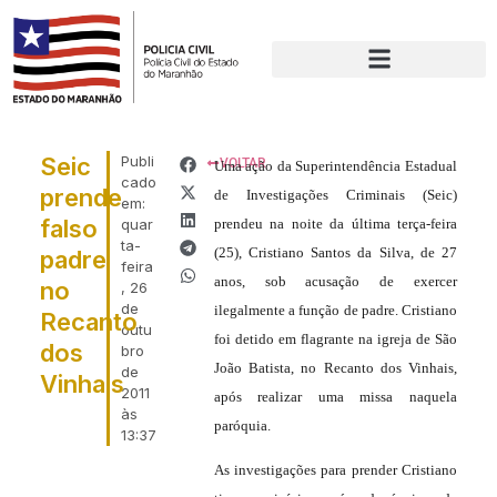
Seic
Publi
VOLTAR
Uma ação da Superintendência Estadual
cado
prende
de Investigações Criminais (Seic)
em:
falso
quar
prendeu na noite da última terça-feira
ta-
(25), Cristiano Santos da Silva, de 27
padre
feira
anos, sob acusação de exercer
no
, 26
de
ilegalmente a função de padre. Cristiano
Recanto
outu
foi detido em flagrante na igreja de São
dos
bro
João Batista, no Recanto dos Vinhais,
de
Vinhais
2011
após realizar uma missa naquela
às
paróquia.
13:37
As investigações para prender Cristiano