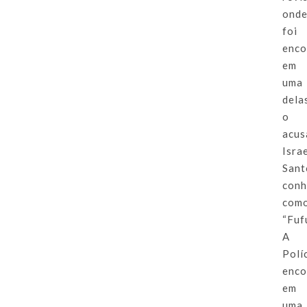
ond
foi
enco
em
uma
dela
o
acus
Isra
Sant
conh
com
“Fuf
A
Polí
enco
em
uma