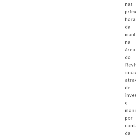
nas
prim
hora
da
manh
na
área
do
Revi
inic
atra
de
inve
e
moni
por
cont
da