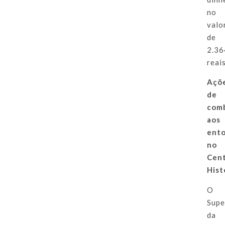
no
valo
de
2.36
reais
Açõ
de
com
aos
ent
no
Cen
Hist
O
Supe
da