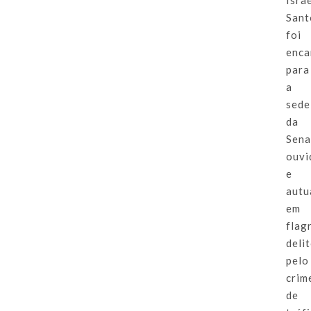
Isra
Sant
foi
enca
para
a
sede
da
Sena
ouvi
e
autu
em
flag
delit
pelo
crim
de