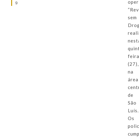
oper
9
“Rev
sem
Drog
real
nest
quin
feir
(27),
na
área
cent
de
São
Luís.
Os
polic
cump