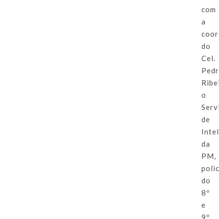
com
a
coor
do
Cel.
Ped
Ribe
o
Serv
de
Inte
da
PM,
polic
do
8º
e
9º