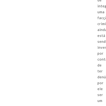
inte
uma
facç
crim
aind
está
sen
inve
por
cont
de
ter
denú
por
ele
ser
um