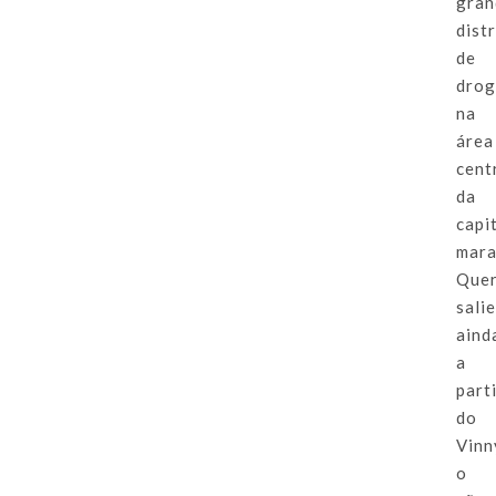
gran
dist
de
drog
na
área
cent
da
capi
mara
Que
sali
aind
a
part
do
Vinn
o