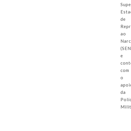
Supe
Esta
de
Repr
ao
Narc
(SEN
e
cont
com
o
apoi
da
Polí
Milit