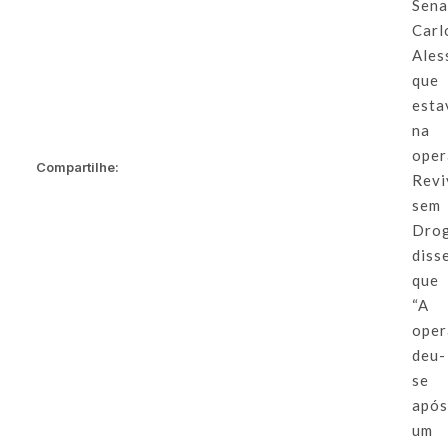
Sena
Carl
Ales
que
esta
na
oper
Compartilhe:
Revi
sem
Drog
diss
que
“A
oper
deu-
se
apó
um