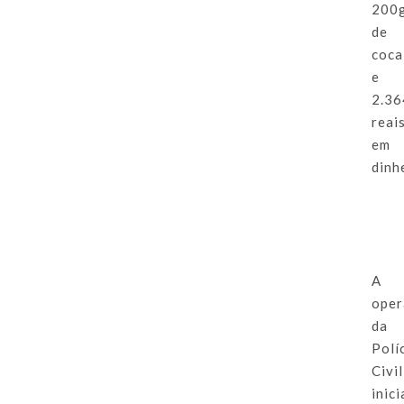
200
de
coca
e
2.36
reai
em
dinh
A
oper
da
Polí
Civil
inic