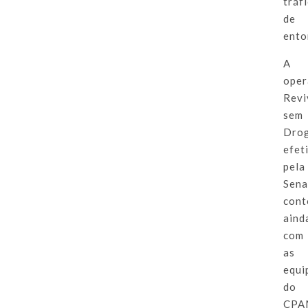
tráf
de
ento
A
oper
Revi
sem
Dro
efet
pela
Sena
cont
aind
com
as
equi
do
CPA