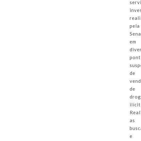
serv
inve
real
pela
Sena
em
dive
pont
susp
de
ven
de
drog
ilíci
Real
as
busc
e