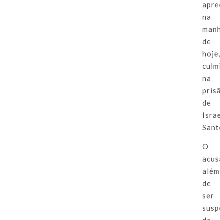
apre
na
man
de
hoje
culm
na
pris
de
Isra
Sant
O
acus
além
de
ser
susp
de