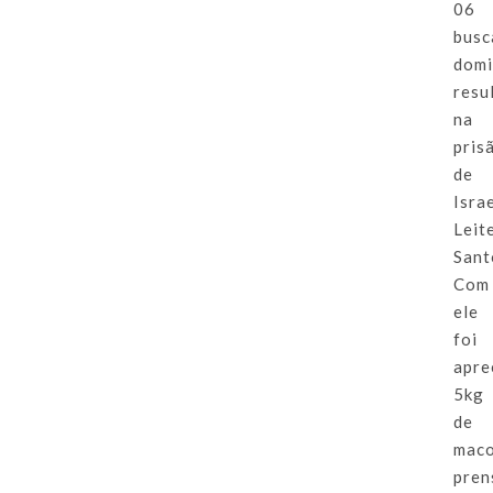
06
busc
domi
resu
na
pris
de
Isra
Leit
Sant
Com
ele
foi
apre
5kg
de
mac
pren