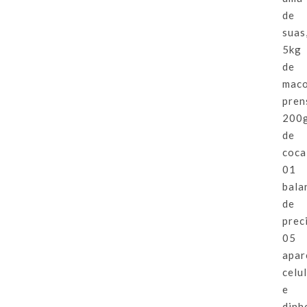
de
suas
5kg
de
mac
pren
200
de
coca
01
bala
de
prec
05
apar
celu
e
dinh