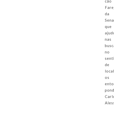
cão
Fare
da
Sena
que
ajud
nas
busc
no
sent
de
loca
os
ento
pon
Carl
Ales