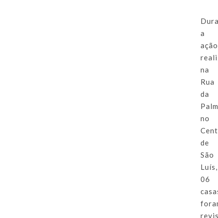
Dur
a
açã
real
na
Rua
da
Palm
no
Cent
de
São
Luís,
06
casa
for
revi