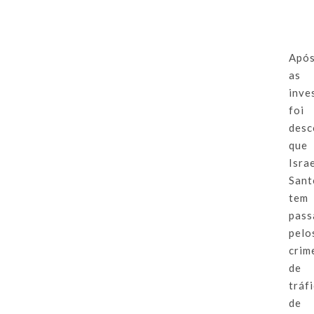
Apó
as
inve
foi
desc
que
Isra
Sant
tem
pas
pelo
crim
de
tráf
de