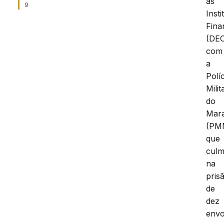
às
9
Insti
Fina
(DEC
com
a
Políc
Milit
do
Mar
(PM
que
culm
na
pris
de
dez
envo