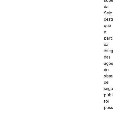
supe
da
Seic
dest
que
a
parti
da
inte
das
açõ
do
sist
de
segu
públ
foi
poss