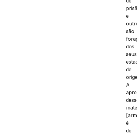
de
pris
e
outr
são
fora
dos
seus
esta
de
orig
A
apr
dess
mate
[ar
é
de