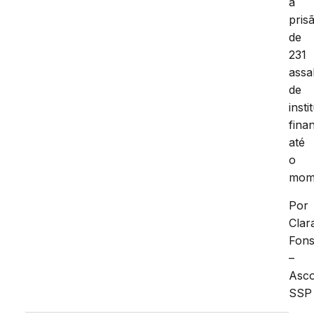
a
pris
de
231
assa
de
insti
fina
até
o
mom
Por
Clar
Fon
–
Asc
SSP