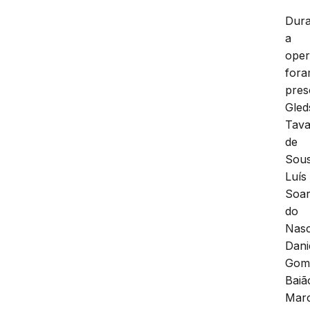
Dura
a
oper
for
pres
Gled
Tava
de
Sous
Luís
Soa
do
Nasc
Dani
Gom
Baiã
Mar