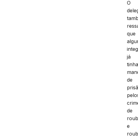
O
dele
tam
ress
que
algu
inte
já
tinh
man
de
pris
pelo
crim
de
rou
e
rou