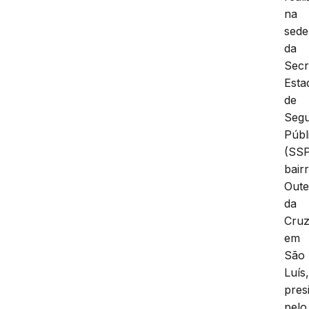
na
sede
da
Secr
Esta
de
Seg
Públ
(SSP
bair
Oute
da
Cruz
em
São
Luís
pres
pelo