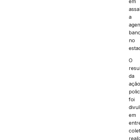
em
assa
a
agen
banc
no
esta
O
resu
da
açã
polic
foi
divu
em
entr
colet
real