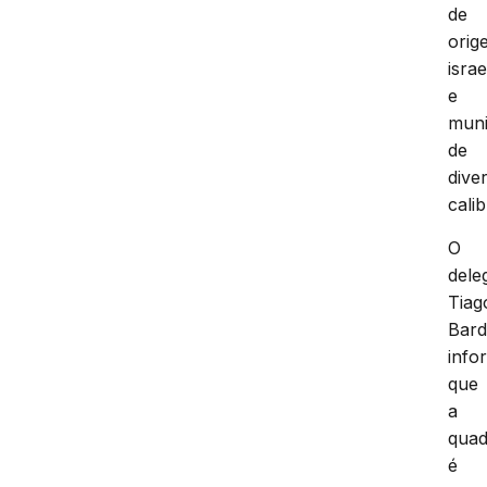
de
orig
israe
e
mun
de
dive
calib
O
dele
Tiag
Bard
info
que
a
quad
é