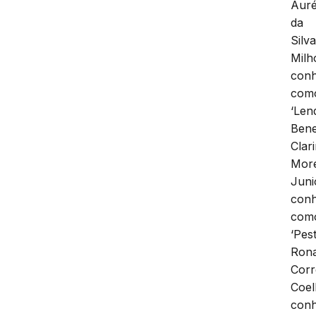
Auré
da
Silv
Mil
conh
com
‘Lend
Bene
Clar
More
Juni
conh
com
‘Pest
Rona
Corr
Coel
conh