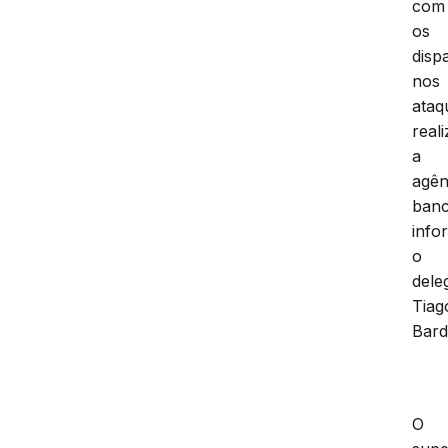
com
os
disp
nos
ataq
real
a
agên
banc
info
o
dele
Tiag
Bard
O