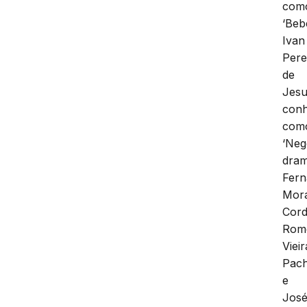
com
‘Beb
Ivan
Pere
de
Jesu
conh
com
‘Ne
dram
Fer
Mora
Cord
Rom
Vieir
Pach
e
Jos