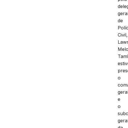
dele
gera
de
Políc
Civil,
Law
Melo
Tam
esti
pres
o
com
gera
e
o
sub
gera
da