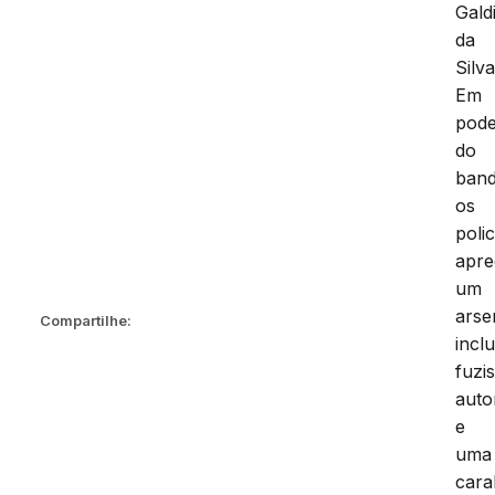
Gald
da
Silva
Em
pod
do
band
os
polic
apr
um
arse
Compartilhe:
incl
fuzi
auto
e
uma
cara