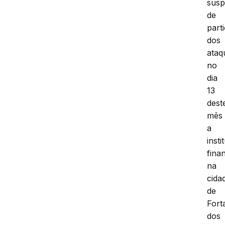
susp
de
part
dos
ataq
no
dia
13
dest
mês
a
insti
fina
na
cida
de
Fort
dos