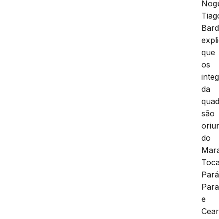
Nogu
Tiag
Bard
expl
que
os
inte
da
quad
são
oriu
do
Mar
Toca
Pará
Para
e
Cear