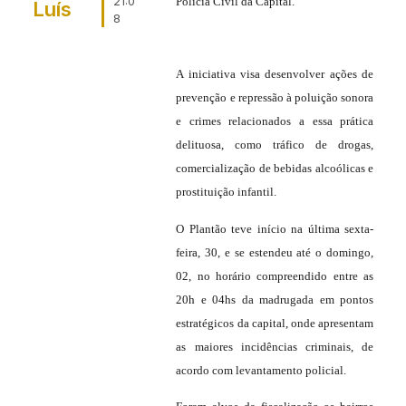
21:0
Polícia Civil da Capital.
Luís
8
A iniciativa visa desenvolver ações de
prevenção e repressão à poluição sonora
e crimes relacionados a essa prática
delituosa, como tráfico de drogas,
comercialização de bebidas alcoólicas e
prostituição infantil.
O Plantão teve início na última sexta-
feira, 30, e se estendeu até o domingo,
02, no horário compreendido entre as
20h e 04hs da madrugada em pontos
estratégicos da capital, onde apresentam
as maiores incidências criminais, de
acordo com levantamento policial.