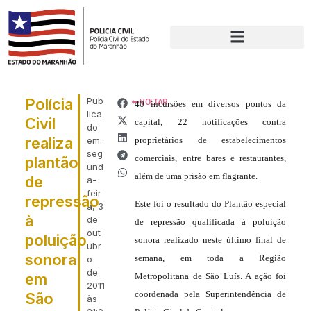
Polícia
Pub
VOLTAR
40 incursões em diversos pontos da
lica
Civil
capital, 22 notificações contra
do
realiza
em:
proprietários de estabelecimentos
seg
comerciais, entre bares e restaurantes,
plantão
und
além de uma prisão em flagrante.
de
a-
feir
repressão
Este foi o resultado do Plantão especial
a, 3
à
de
de repressão qualificada à poluição
out
poluição
sonora realizado neste último final de
ubr
sonora
semana, em toda a Região
o
de
em
Metropolitana de São Luís. A ação foi
2011
coordenada pela Superintendência de
São
às