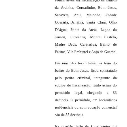
Foram alvos da fiscalização os bairros
da Areinha, Coroadinho, Bom Jesus,
Sacavém, Anil, Maiobão, Cidade
Operária, Janaína, Santa Clara, Olho
D”água, Ponta da Areia, Lagoa da
Jansen, Litorânea, Monte Castelo,
Madre Deus, Caratatiua, Bairro de
Fátima, Vila Embratel e Anjo da Guarda.
Em uma das localidades, na feira do
bairro do Bom Jesus, ficou constatado
pelo perito criminal, integrante da
equipe de fiscalização, ruído acima do
permitido legal, chegando a 83
decibéis. O permitido, em localidades
residenciais ou com vocação comercial
são de 55 decibéis.
Na ocasião, João da Cruz Santos foi