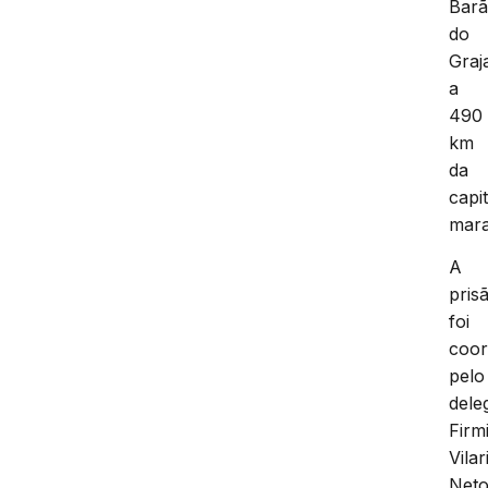
Bar
do
Graj
a
490
km
da
capit
mar
A
pris
foi
coo
pelo
dele
Firm
Vila
Neto