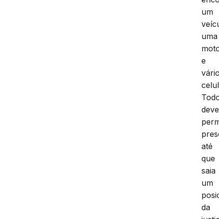
um
veíc
uma
moto
e
vári
celu
Tod
dev
per
pres
até
que
saia
um
posi
da