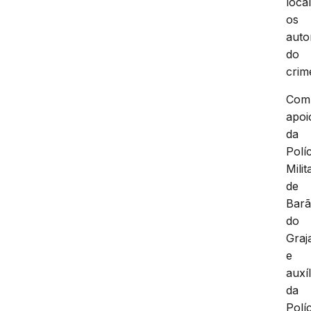
local
os
auto
do
crim
Com
apoi
da
Políc
Milit
de
Bar
do
Graj
e
auxíl
da
Políc