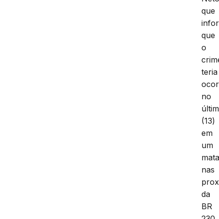
que
info
que
o
crim
teria
ocor
no
últi
(13)
em
um
mata
nas
prox
da
BR
230,