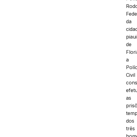
Rodo
Fede
da
cida
piau
de
Flor
a
Políc
Civil
cons
efet
as
pris
temp
dos
três
hom