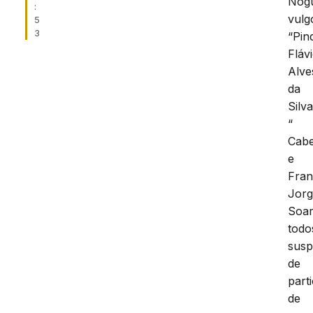
Nogu
:
vulg
5
3
“Pin
Fláv
Alve
da
Silv
“
Cabe
e
Fran
Jor
Soar
todo
susp
de
part
de