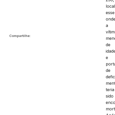
loca
esse
ond
a
víti
Compartilhe:
men
de
idad
e
port
de
defi
ment
teria
sido
enco
mort