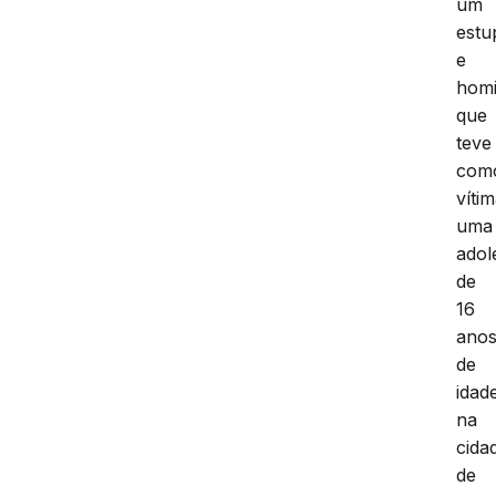
um
estu
e
homi
que
teve
com
víti
uma
adol
de
16
ano
de
idad
na
cida
de