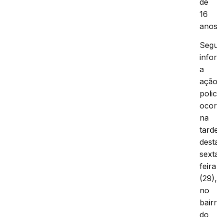
de
16
anos
Seg
info
a
açã
polic
ocor
na
tard
dest
sext
feira
(29)
no
bair
do