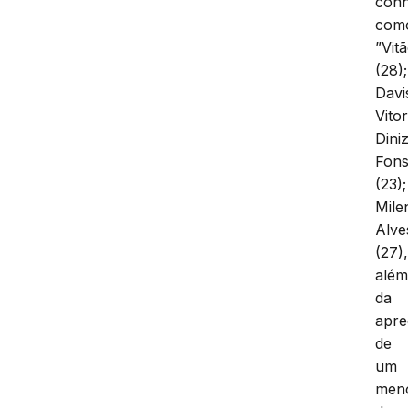
conh
com
”Vitã
(28);
Davi
Vito
Dini
Fons
(23);
Mile
Alve
(27)
alé
da
apr
de
um
men