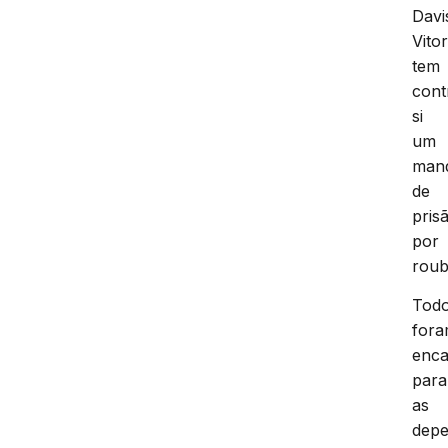
Davi
Vito
tem
cont
si
um
man
de
pris
por
roub
Tod
for
enc
para
as
depe