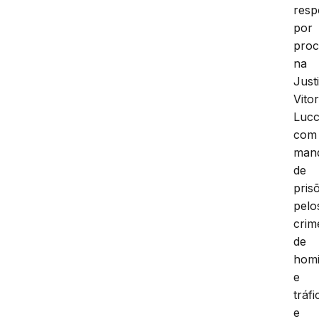
res
por
proc
na
Just
Vito
Lucc
com
man
de
pris
pelo
crim
de
homi
e
tráfi
e