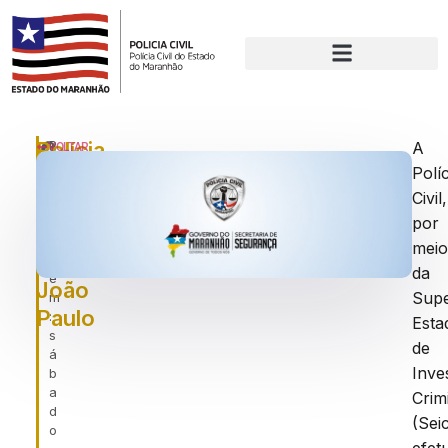
Polícia
P
A
VOLTAR
u
Políc
Civil
bl
Civil,
prende
ic
a
por
traficantes
d
mei
no
o
da
e
João
Supe
m
Paulo
:
Esta
s
de
á
Inve
b
a
Crim
d
(Seic
o