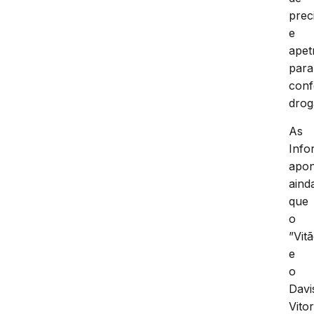
prec
e
apet
para
conf
drog
As
Info
apo
aind
que
o
”Vit
e
o
Davi
Vito