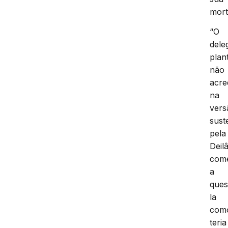
mort
“O
dele
plan
não
acre
na
vers
sust
pela
Deil
com
a
ques
la
com
teria