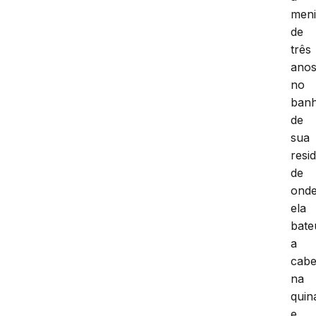
men
de
três
ano
no
banh
de
sua
resi
de
ond
ela
bate
a
cab
na
quin
e