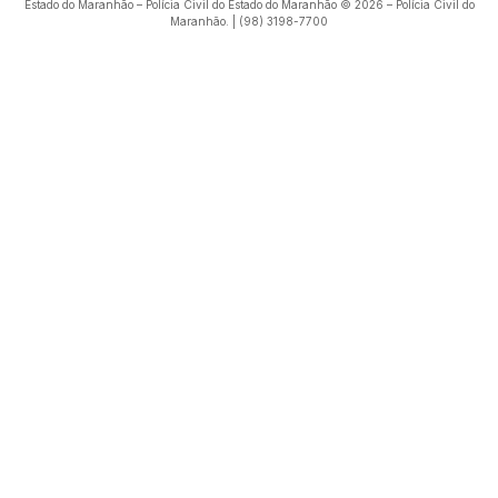
Estado do Maranhão – Polícia Civil do Estado do Maranhão © 2026 – Polícia Civil do
Maranhão. | (98) 3198-7700