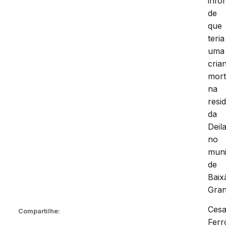
info
de
que
teria
uma
cria
mor
na
resi
da
Deil
no
muni
de
Baix
Gran
Cesa
Compartilhe:
Ferr