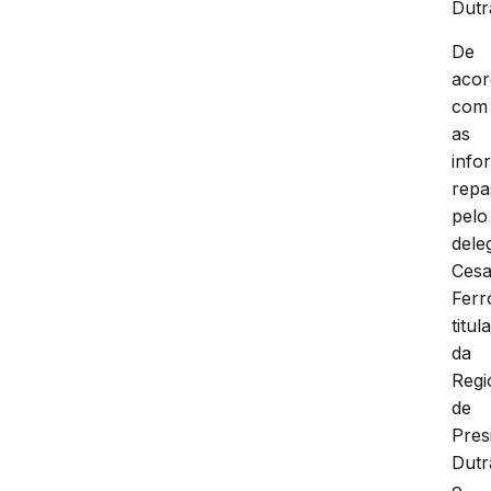
Dutr
De
aco
com
as
info
repa
pelo
dele
Cesa
Ferr
titul
da
Regi
de
Pres
Dutr
o