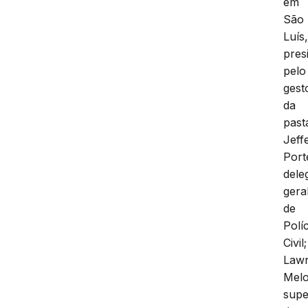
em
São
Luís
pres
pelo
gest
da
past
Jeff
Port
dele
gera
de
Políc
Civil;
Law
Melo
supe