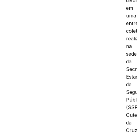
divu
em
uma
entr
colet
real
na
sede
da
Secr
Esta
de
Seg
Públ
(SSP
Oute
da
Cruz