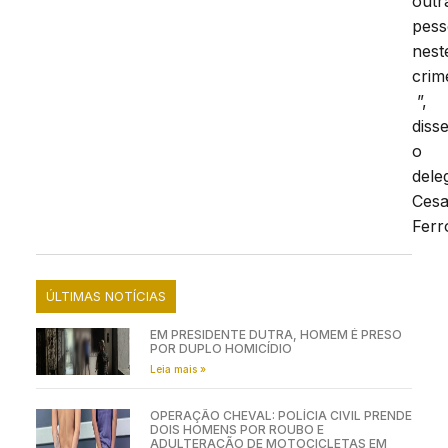
outr
pess
nest
crim
”,
diss
o
dele
Cesa
Ferr
ÚLTIMAS NOTÍCIAS
EM PRESIDENTE DUTRA, HOMEM É PRESO
POR DUPLO HOMICÍDIO
Leia mais »
OPERAÇÃO CHEVAL: POLÍCIA CIVIL PRENDE
DOIS HOMENS POR ROUBO E
ADULTERAÇÃO DE MOTOCICLETAS EM