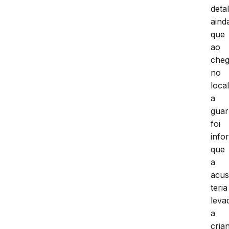
deta
aind
que
ao
cheg
no
local
a
guar
foi
info
que
a
acu
teria
leva
a
cria