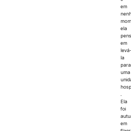
em
nen
mom
ela
pen
em
levá
la
para
uma
unid
hosp
.
Ela
foi
autu
em
flag