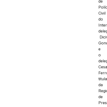
de
Políc
Civil
do
Inter
dele
Dici
Gonç
e
o
dele
Cesa
Ferr
titul
da
Regi
de
Pres