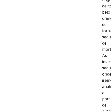
delit
pelo
crim
de
tort
segu
de
mort
As
inve
segu
ond
irem
anal
a
part
de