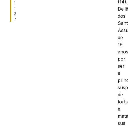
(14),
1
1:
Deil
2
dos
7
Sant
Ass
de
19
anos
por
ser
a
prin
susp
de
tort
e
mata
sua