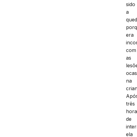
sido
a
qued
por
era
inco
com
as
lesõ
ocas
na
cria
Apó
três
hora
de
inte
ela