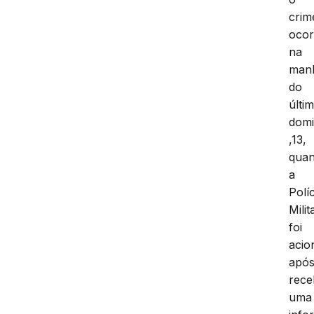
crim
ocor
na
man
do
últi
dom
,13,
qua
a
Políc
Milit
foi
acio
apó
rece
uma