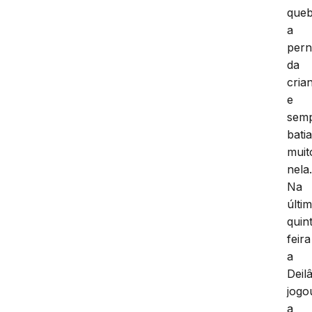
que
a
per
da
cria
e
sem
bati
muit
nela
Na
últi
quin
feira
a
Deil
jogo
a