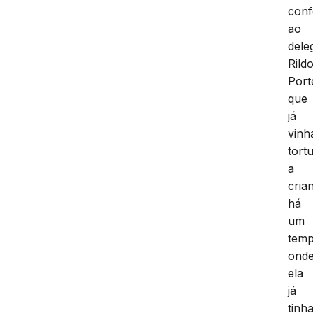
conf
ao
dele
Rild
Port
que
já
vinh
tort
a
cria
há
um
temp
ond
ela
já
tinh