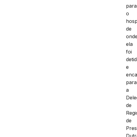
para
o
hospi
de
ond
ela
foi
deti
e
enc
para
a
Dele
de
Regi
de
Pres
Dutr