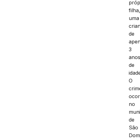
próp
filha
uma
cria
de
ape
3
ano
de
idade
O
crim
ocor
no
muni
de
São
Dom