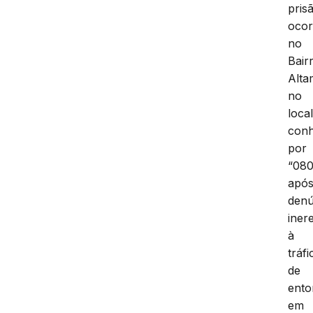
pris
ocor
no
Bair
Alta
no
loca
conh
por
“080
apó
denú
iner
à
tráfi
de
ento
em