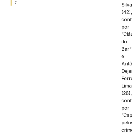
7
Silv
(42)
conh
por
“Clá
do
Bar”
e
Antô
Deja
Ferr
Lima
(28)
conh
por
“Ca
pelo
crim