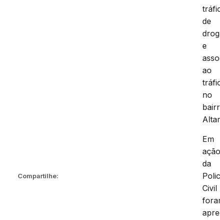
tráfi
de
drog
e
asso
ao
tráfi
no
bair
Alta
Em
açã
da
Polic
Compartilhe:
Civil
for
apre