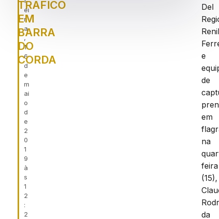
f
TRAFICO
Del
ei
EM
Regi
r
a
BARRA
Reni
,
Ferr
DO
1
e
6
CORDA
d
equi
e
de
m
capt
ai
o
pre
d
em
e
flag
2
0
na
1
quar
9
feira
à
s
(15),
1
Clau
2
Rodr
:
da
2