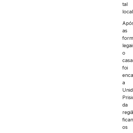
tal
local
Apó
as
form
legai
o
casa
foi
enc
a
Unid
Pris
da
regi
fica
os