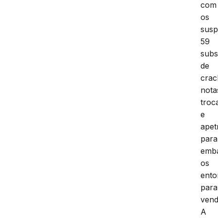
com
os
susp
59
subs
de
crac
nota
troc
e
apet
para
emba
os
ento
para
vend
A