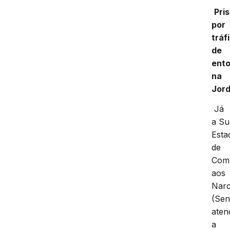
Pri
por
tráf
de
ent
na
Jor
Já
a Su
Esta
de
Com
aos
Narc
(Sen
aten
a