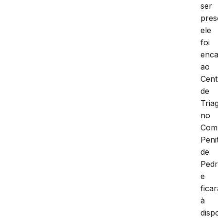
ser
pres
ele
foi
enc
ao
Cent
de
Tria
no
Com
Peni
de
Pedr
e
ficar
à
disp