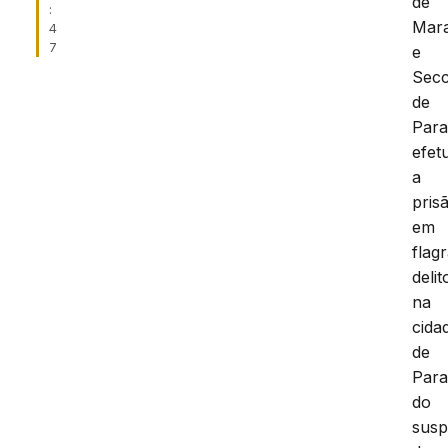
de
:
Mar
4
7
e
Secc
de
Para
efet
a
pris
em
flag
delit
na
cida
de
Para
do
susp