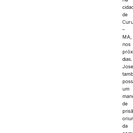
cida
de
Cur
–
MA,
nos
próx
dias.
Jose
tam
poss
um
man
de
pris
oriu
da