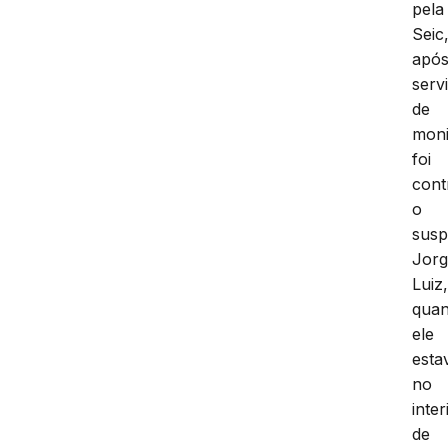
pela
Seic
apó
serv
de
moni
foi
cont
o
susp
Jor
Luiz
qua
ele
esta
no
inter
de