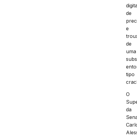
digit
de
prec
e
trou
de
uma
subs
ento
tipo
crac
O
Supe
da
Sena
Carl
Ales