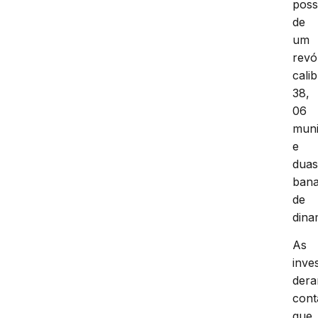
pos
de
um
revó
cali
38,
06
mun
e
dua
ban
de
dina
As
inve
der
cont
que