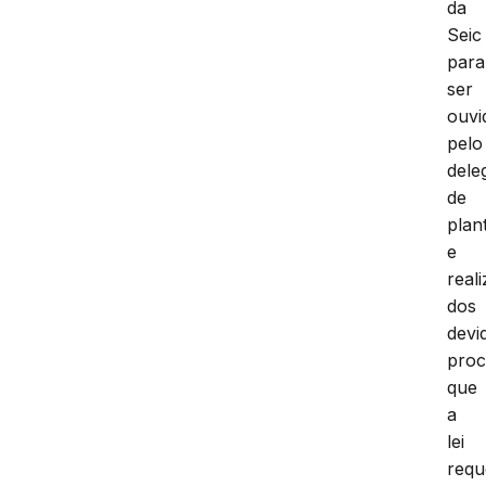
da
Seic
para
ser
ouvi
pelo
dele
de
plan
e
real
dos
devi
proc
que
a
lei
requ