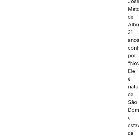
Jose
Mat
de
Albu
31
anos
conh
por
“Nov
Ele
é
natu
de
São
Dom
e
esta
de