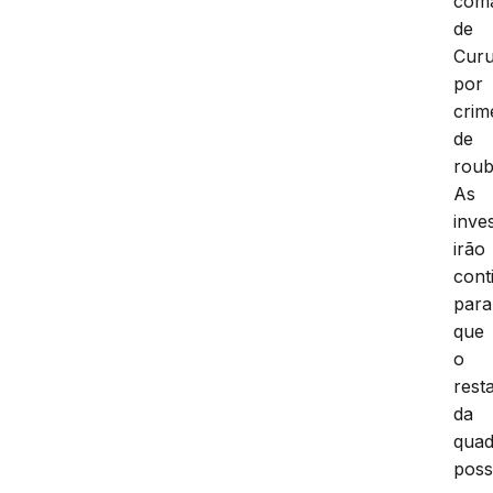
com
de
Cur
por
crim
de
roub
As
inve
irão
cont
para
que
o
rest
da
quad
pos