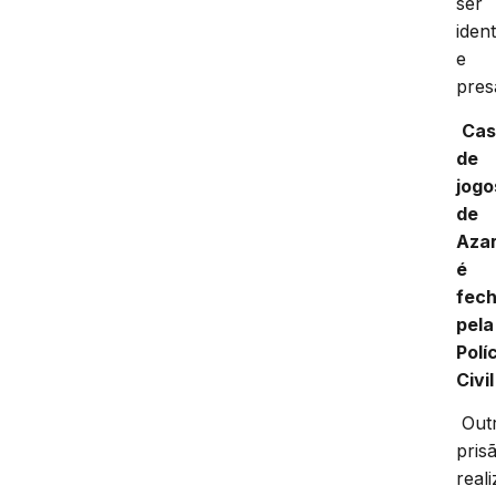
ser
ident
e
pres
Cas
de
jogo
de
Aza
é
fec
pela
Polí
Civil
Out
pris
real