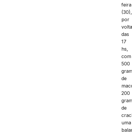
feira
(30)
por
volt
das
17
hs,
com
500
gra
de
mac
200
gra
de
crac
uma
bala