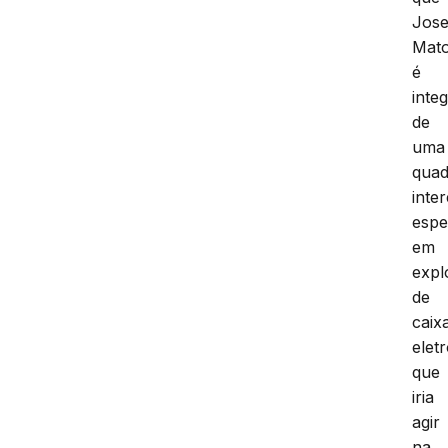
Jose
Mat
é
inte
de
uma
quad
inte
espe
em
expl
de
caix
elet
que
iria
agir
na