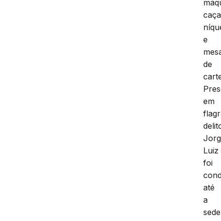
máq
caça
níqu
e
mes
de
cart
Pre
em
flag
delit
Jor
Luiz
foi
cond
até
a
sede