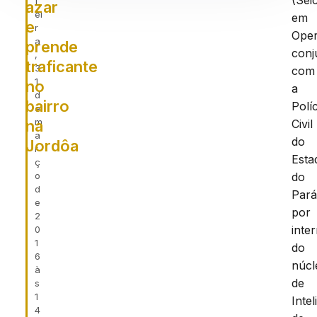
(Seic
f
azar
ei
em
e
r
Ope
a
prende
conj
,
traficante
3
com
1
no
a
d
bairro
Políc
e
m
na
Civil
a
do
Jordôa
r
Esta
ç
o
do
d
Pará
e
por
2
inte
0
1
do
6
núcl
à
de
s
1
Intel
4