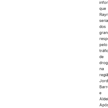
info
que
Ray
seri
dos
gran
resp
pelo
tráfi
de
drog
na
regi
Jord
Barr
e
Aldei
Apó