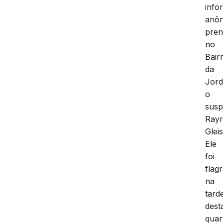
info
anôn
pre
no
Bair
da
Jor
o
susp
Ray
Glei
Ele
foi
flag
na
tard
dest
quar