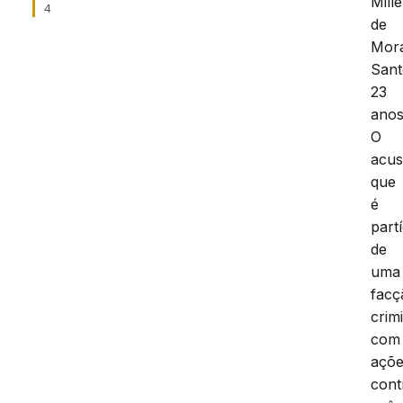
Mille
4
de
Mora
Sant
23
anos
O
acu
que
é
part
de
uma
facç
crim
com
açõ
cont