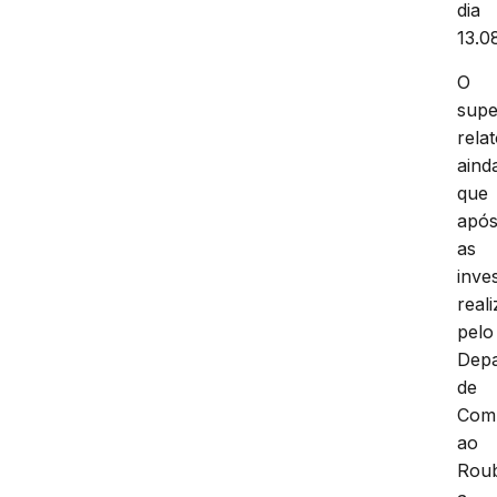
dia
13.08
O
supe
rela
aind
que
apó
as
inve
real
pelo
Dep
de
Com
ao
Rou