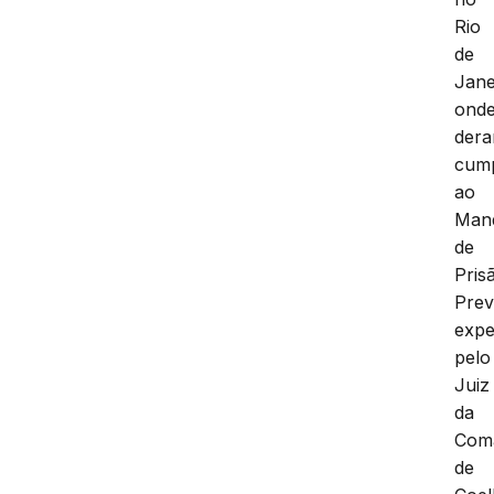
Rio
de
Jane
ond
der
cum
ao
Man
de
Pris
Prev
expe
pelo
Juiz
da
Com
de