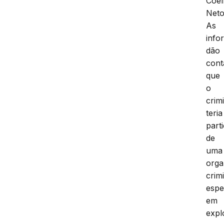
Coe
Neto
As
info
dão
cont
que
o
crim
teria
part
de
uma
orga
crim
espe
em
expl