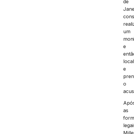
de
Jane
cons
reali
um
moni
e
entã
local
e
pren
o
acus
Apó
as
form
legai
Mille