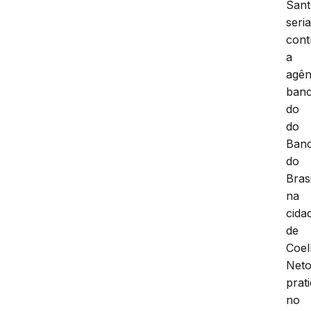
Sant
seri
cont
a
agên
banc
do
do
Ban
do
Brasi
na
cida
de
Coe
Neto
prat
no