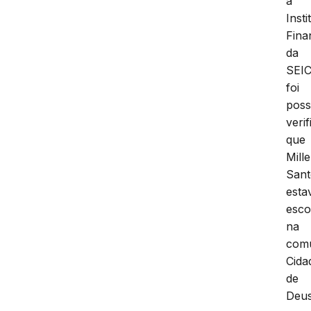
a
Insti
Fina
da
SEI
foi
poss
verif
que
Mille
Sant
esta
esco
na
com
Cida
de
Deu