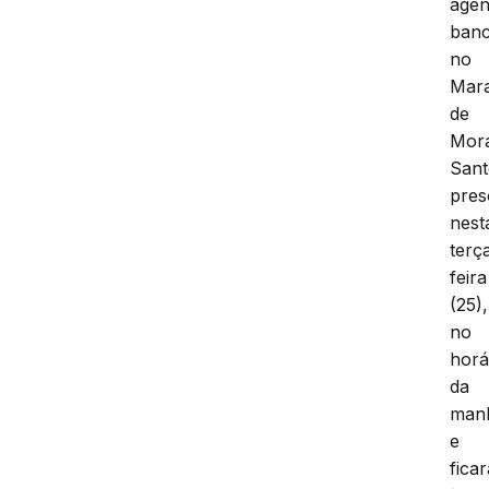
agên
banc
no
Mara
de
Mora
Sant
pres
nest
terç
feira
(25),
no
horá
da
man
e
ficar