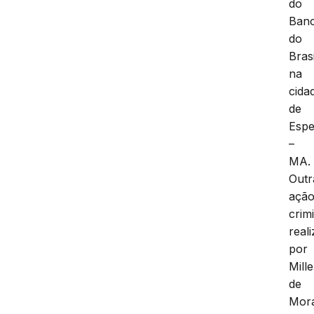
do
Ban
do
Brasi
na
cida
de
Espe
–
MA.
Outr
açã
crim
real
por
Mille
de
Mora