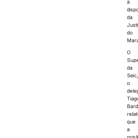
à
disp
da
Just
do
Mar
O
Supe
da
Seic
o
dele
Tiag
Bard
rela
que
a
pris