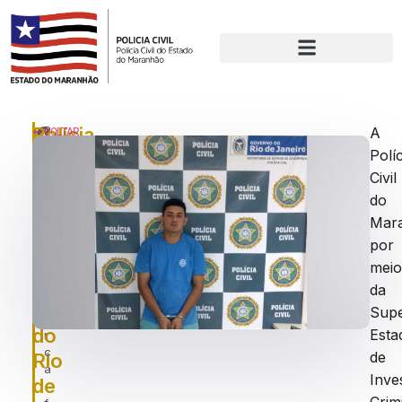
Polícia
P
A
VOLTAR
u
Políc
Civil
bl
Civil
do
ic
a
do
MA
d
Mar
e
o
por
e
a
mei
m
Polícia
:
da
t
Civil
Supe
e
do
Esta
r
ç
de
Rio
a
Inve
de
-