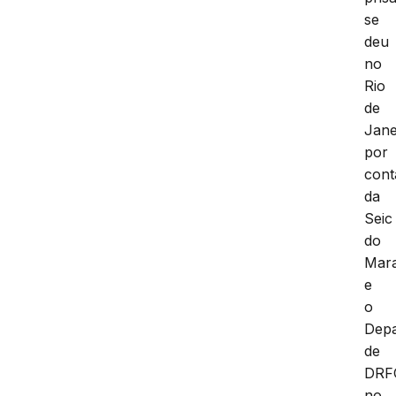
se
deu
no
Rio
de
Jane
por
cont
da
Seic
do
Mar
e
o
Dep
de
DRF
no