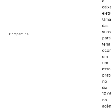
a
caix
elet
Um
das
suas
Compartilhe:
part
teria
ocor
em
um
assa
prat
no
dia
10.06
na
agên