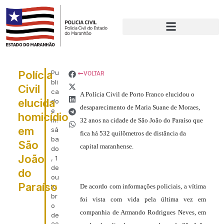
Polícia
Pu
VOLTAR
bli
Civil
ca
A Polícia Civil de Porto Franco elucidou o
elucida
do
desaparecimento de Maria Suane de Moraes,
e
homicídio
m:
32 anos na cidade de São João do Paraíso que
em
sá
fica há 532 quilômetros de distância da
ba
São
capital maranhense.
do
João
, 1
de
do
ou
Paraíso
tu
De acordo com informações policiais, a vítima
br
foi vista com vida pela última vez em
o
companhia de Armando Rodrigues Neves, em
de