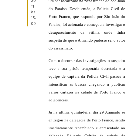
20
um bar localizado na zona urbana de São João
11
do Paraíso. Desde então, a Policia Civil de
às
Porto Franco, que responde por São João do
15:
09
Paraíso, foi acionada e começou a investigar o
desaparecimento da vítima, onde tinha
suspeita de que o Armando pudesse ser o autor
do assassinato.
Com o decorrer das investigações, o suspeito
teve a sua prisão temporária decretada e a
equipe de captura da Polícia Civil passou a
intensificar as buscas chegando a publicar
vários cartazes na cidade de Porto Franco e
adjacências.
Já na última quinta-feira, dia 29 Armando se
entregou na delegacia de Porto Franco, sendo
imediatamente recambiado e apresentado ao
delegado Eduardo Galvão da cidade de