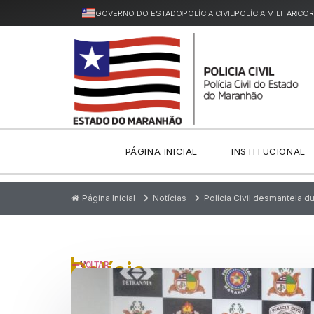
GOVERNO DO ESTADO
POLÍCIA CIVIL
POLÍCIA MILITAR
COR
PÁGINA INICIAL
INSTITUCIONAL
Página Inicial
Notícias
Polícia Civil desmantela 
Polícia
P
VOLTAR
u
Civil
bl
ic