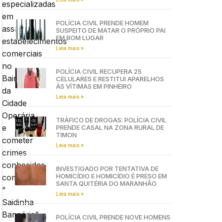
especializadas
em
POLÍCIA CIVIL PRENDE HOMEM
assaltar
SUSPEITO DE MATAR O PRÓPRIO PAI
EM BOM LUGAR
estabelecimentos
Leia mais »
comerciais
no
POLÍCIA CIVIL RECUPERA 25
Bairro
CELULARES E RESTITUI APARELHOS
ÀS VÍTIMAS EM PINHEIRO
da
Leia mais »
Cidade
Operária
TRÁFICO DE DROGAS: POLÍCIA CIVIL
e
PRENDE CASAL NA ZONA RURAL DE
TIMON
cometer
Leia mais »
crimes
conhecidos
INVESTIGADO POR TENTATIVA DE
HOMICÍDIO E HOMICÍDIO É PRESO EM
como
SANTA QUITÉRIA DO MARANHÃO
“
Leia mais »
Saidinha
Bancária”
POLÍCIA CIVIL PRENDE NOVE HOMENS