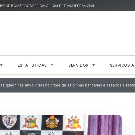
PO DE BOMBEIROS
PERÍCIA OFICIAL
DETRAN
DEFESA CIVIL
ESTATÍSTICAS
SERVIDOR
SERVIÇOS 
duas quadrilhas envolvidas no crime de saidinhas bancárias e assaltos a es