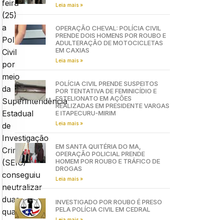
feira
Leia mais »
(25)
a
OPERAÇÃO CHEVAL: POLÍCIA CIVIL
PRENDE DOIS HOMENS POR ROUBO E
Polícia
ADULTERAÇÃO DE MOTOCICLETAS
EM CAXIAS
Civil
Leia mais »
por
meio
POLÍCIA CIVIL PRENDE SUSPEITOS
da
POR TENTATIVA DE FEMINICÍDIO E
ESTELIONATO EM AÇÕES
Superintendência
REALIZADAS EM PRESIDENTE VARGAS
Estadual
E ITAPECURU-MIRIM
Leia mais »
de
Investigação
EM SANTA QUITÉRIA DO MA,
Criminal
OPERAÇÃO POLICIAL PRENDE
HOMEM POR ROUBO E TRÁFICO DE
(SEIC)
DROGAS
conseguiu
Leia mais »
neutralizar
duas
INVESTIGADO POR ROUBO É PRESO
PELA POLÍCIA CIVIL EM CEDRAL
quadrilhas
Leia mais »