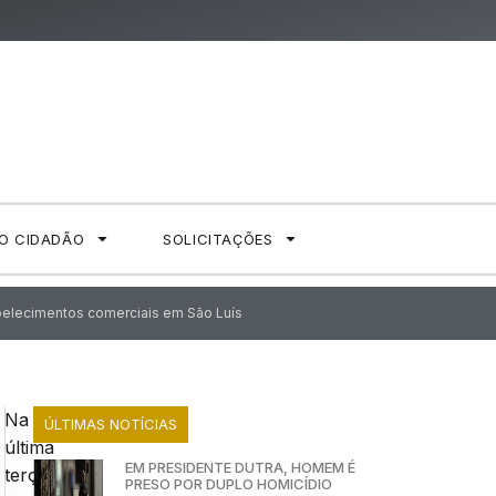
AO CIDADÃO
SOLICITAÇÕES
tabelecimentos comerciais em São Luís
Na
ÚLTIMAS NOTÍCIAS
última
EM PRESIDENTE DUTRA, HOMEM É
terça-
PRESO POR DUPLO HOMICÍDIO