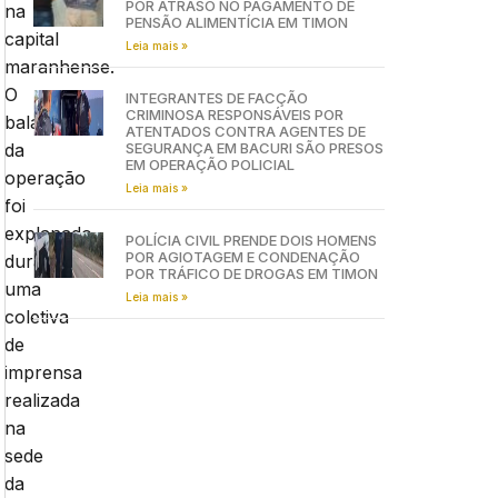
POR ATRASO NO PAGAMENTO DE
na
PENSÃO ALIMENTÍCIA EM TIMON
capital
Leia mais »
maranhense.
O
INTEGRANTES DE FACÇÃO
CRIMINOSA RESPONSÁVEIS POR
balanço
ATENTADOS CONTRA AGENTES DE
da
SEGURANÇA EM BACURI SÃO PRESOS
EM OPERAÇÃO POLICIAL
operação
Leia mais »
foi
explanado
POLÍCIA CIVIL PRENDE DOIS HOMENS
POR AGIOTAGEM E CONDENAÇÃO
durante
POR TRÁFICO DE DROGAS EM TIMON
uma
Leia mais »
coletiva
de
imprensa
realizada
na
sede
da