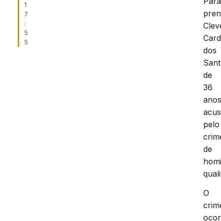
Pará
1
pre
7
:
Clev
5
Car
5
dos
Sant
de
36
anos
acu
pelo
crim
de
homi
quali
O
crim
ocor