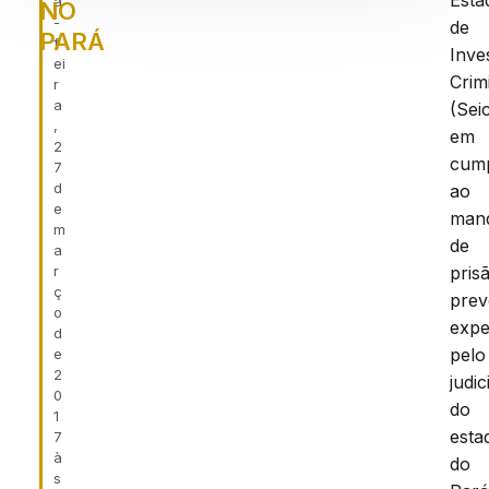
Esta
a
NO
-
de
PARÁ
f
Inve
ei
Crim
r
a
(Sei
,
em
2
cum
7
d
ao
e
man
m
de
a
r
pris
ç
prev
o
expe
d
pelo
e
2
judic
0
do
1
esta
7
à
do
s