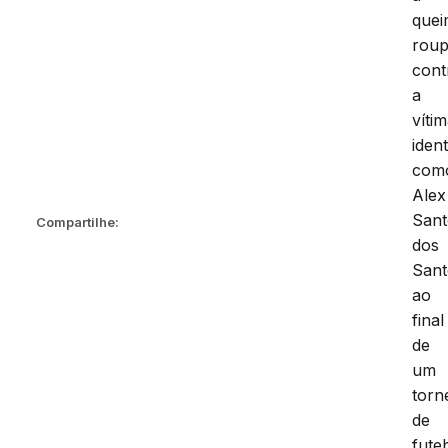
que
rou
cont
a
víti
ident
com
Alex
Sant
Compartilhe:
dos
Sant
ao
final
de
um
torn
de
fute