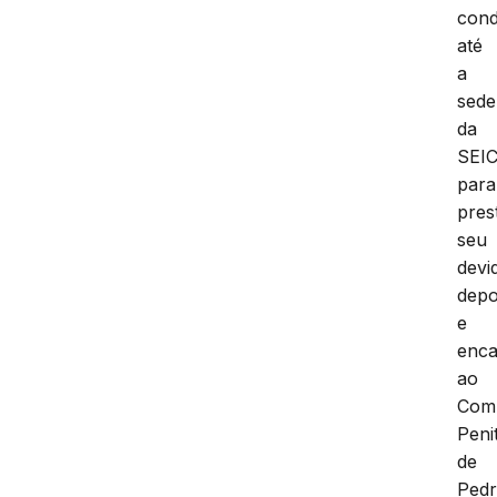
cond
até
a
sede
da
SEI
para
pres
seu
devi
depo
e
enc
ao
Com
Peni
de
Pedr