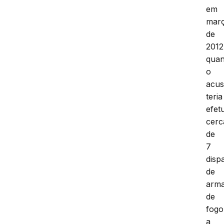
em
mar
de
2012
qua
o
acu
teria
efet
cerc
de
7
disp
de
arm
de
fogo
a