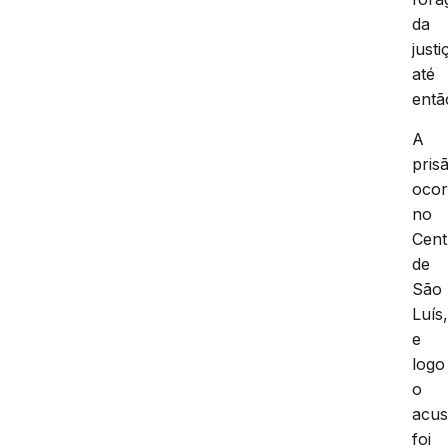
da
justi
até
entã
A
pris
ocor
no
Cent
de
São
Luís
e
logo
o
acu
foi