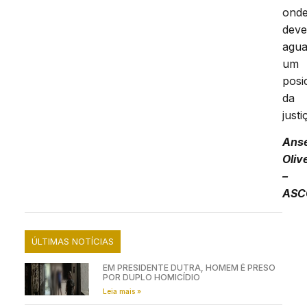
ond
dev
agua
um
posi
da
justi
Ans
Oliv
–
ASC
ÚLTIMAS NOTÍCIAS
EM PRESIDENTE DUTRA, HOMEM É PRESO
POR DUPLO HOMICÍDIO
Leia mais »