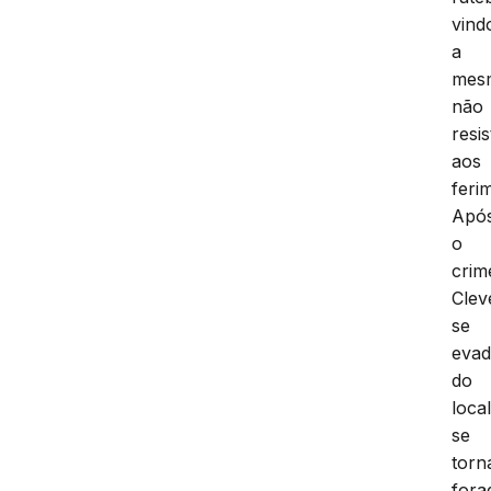
vind
a
mes
não
resis
aos
feri
Apó
o
crim
Clev
se
evad
do
local
se
torn
fora