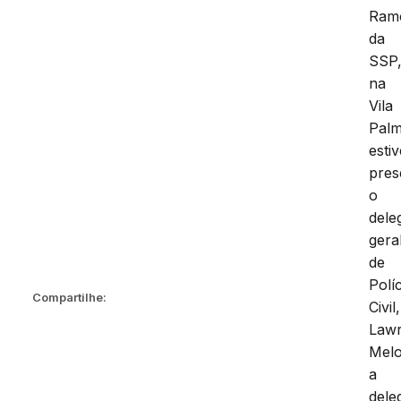
Ram
da
SSP
na
Vila
Palm
esti
pres
o
dele
gera
de
Políc
Compartilhe:
Civil,
Law
Melo
a
dele