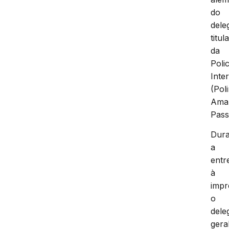
do
dele
titul
da
Polic
Inte
(Poli
Amar
Pass
Dura
a
entr
à
impr
o
dele
gera