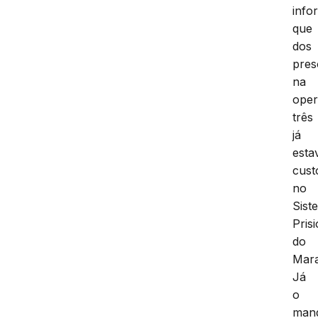
info
que
dos
pres
na
oper
três
já
est
cust
no
Sist
Pris
do
Mar
Já
o
man