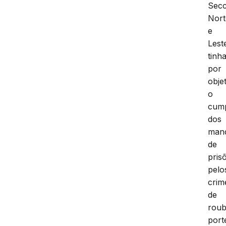
Secc
Nort
e
Lest
tinh
por
obje
o
cum
dos
man
de
pris
pelo
crim
de
roub
port