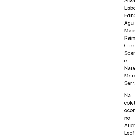
Silv
Lisb
Edin
Agui
Men
Rai
Corr
Soa
e
Nata
More
Serr
Na
cole
ocor
no
Audi
Leof