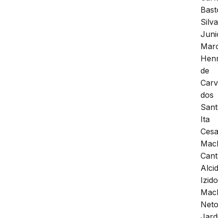
Bast
Silv
Juni
Mar
Henr
de
Carv
dos
Sant
Ita
Cesa
Mac
Cant
Alci
Izid
Mac
Neto
Jard