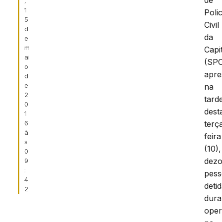
de
,
1
Polic
5
Civil
d
da
e
m
Capi
ai
(SP
o
apre
d
e
na
2
tard
0
dest
1
6
terç
à
feira
s
(10),
0
dezo
9
:
pess
4
deti
2
dura
oper