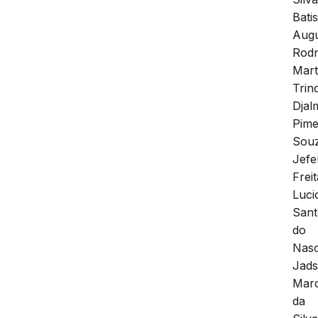
Batis
Aug
Rodr
Mart
Trin
Djal
Pime
Sou
Jefe
Freit
Luci
Sant
do
Nasc
Jad
Mar
da