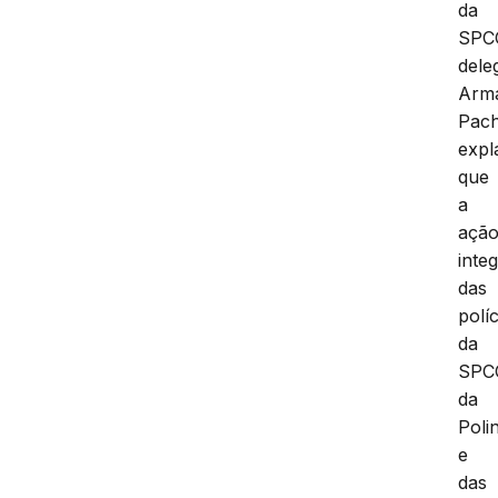
da
SPC
dele
Arm
Pac
expl
que
a
açã
inte
das
políc
da
SPC
da
Poli
e
das