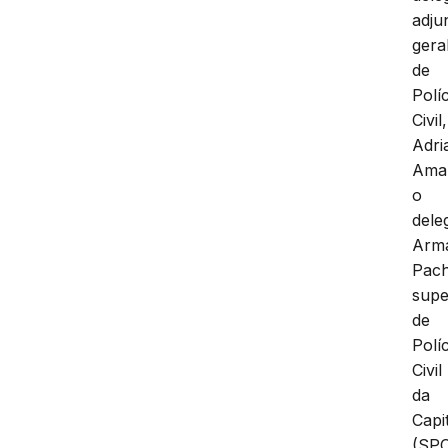
adju
gera
de
Políc
Civil,
Adri
Amar
o
dele
Arm
Pac
supe
de
Políc
Civil
da
Capi
(SPC