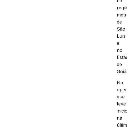
na
regi
metr
de
São
Luís
e
no
Esta
de
Goiá
Na
ope
que
teve
inici
na
últi