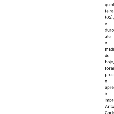
quin
feira
(05)
e
dur
até
a
mad
de
hoje
for
pres
e
apre
à
impr
Antô
Carl