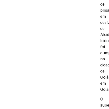
de
pris
em
desf
de
Alci
Isid
foi
cum
na
cida
de
Goiâ
em
Goiá
O
supe