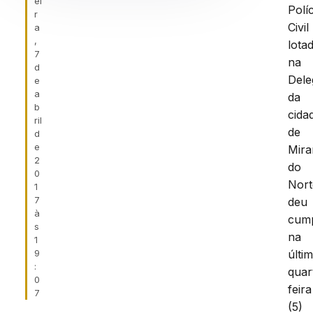
ei
Políc
r
Civil
a
,
lota
7
na
d
Dele
e
a
da
b
cida
ril
de
d
e
Mira
2
do
0
Nort
1
7
deu
à
cum
s
na
1
9
últi
:
quar
0
feira
7
(5)