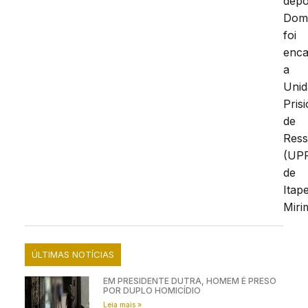
depo
Dom
foi
enc
a
Unid
Pris
de
Ress
(UP
de
Itap
Miri
ÚLTIMAS NOTÍCIAS
EM PRESIDENTE DUTRA, HOMEM É PRESO
POR DUPLO HOMICÍDIO
Leia mais »