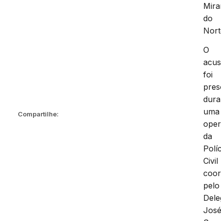
Mira
do
Nort
O
acu
foi
pres
dura
uma
Compartilhe:
ope
da
Políc
Civil
coo
pelo
Dele
Jos