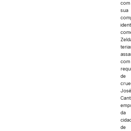
com
sua
com
ident
com
Zeld
teri
assa
com
requ
de
crue
Jos
Cant
empr
da
cida
de