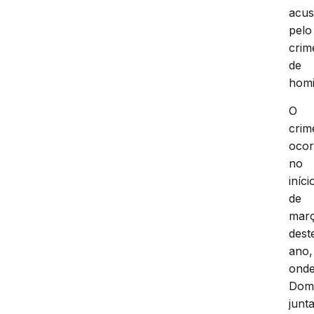
acu
pelo
crim
de
homi
O
crim
ocor
no
iníci
de
mar
dest
ano,
ond
Dom
junt