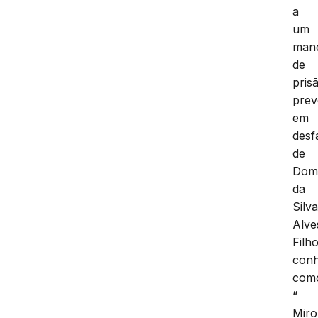
a
um
man
de
pris
prev
em
desf
de
Dom
da
Silv
Alve
Filho
conh
com
“
Miro