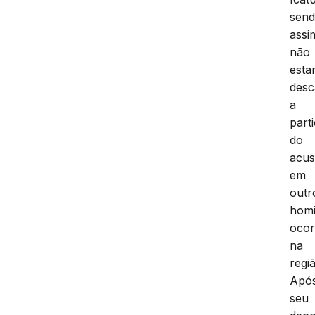
sen
assi
não
esta
desc
a
part
do
acu
em
outr
homi
ocor
na
regi
Apó
seu