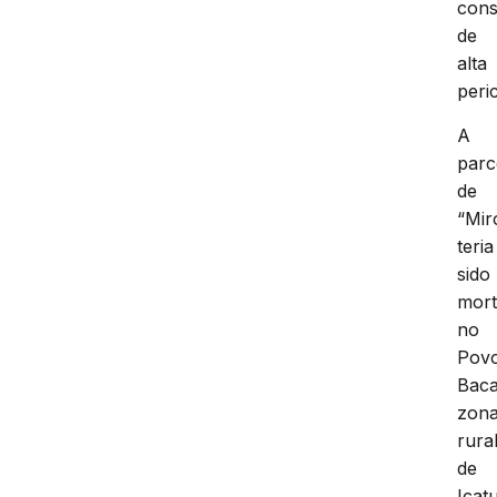
cons
de
alta
peri
A
parc
de
“Mir
teria
sido
mor
no
Pov
Baca
zon
rura
de
Icatu