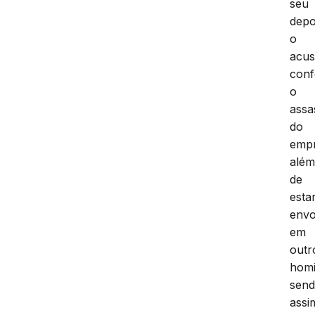
seu
depo
o
acu
conf
o
assa
do
empr
alé
de
esta
envo
em
outr
homi
sen
assi