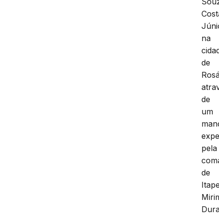
Sou
Cost
Júni
na
cida
de
Rosá
atra
de
um
man
expe
pela
com
de
Itap
Miri
Dura