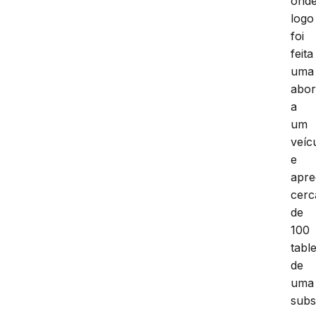
ond
logo
foi
feita
uma
abo
a
um
veíc
e
apre
cerc
de
100
tabl
de
uma
subs