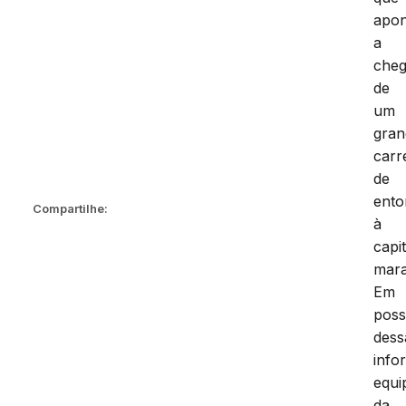
apo
a
che
de
um
gran
carr
de
ento
Compartilhe:
à
capit
mar
Em
pos
dess
info
equi
da