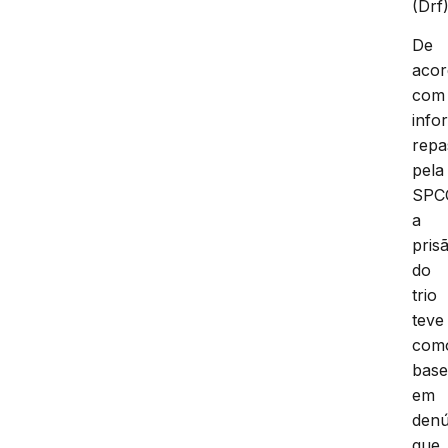
(Drf)
De
aco
com
info
repa
pela
SPC
a
pris
do
trio
teve
com
bas
em
denú
que