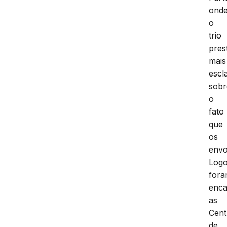
ond
o
trio
pres
mais
escl
sobr
o
fato
que
os
envo
Log
for
enc
as
Cent
de