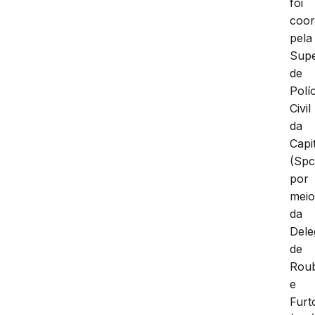
foi
coo
pela
Supe
de
Políc
Civil
da
Capi
(Spc
por
mei
da
Dele
de
Rou
e
Furt