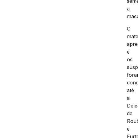
seme
a
mac
O
mate
apre
e
os
susp
for
cond
até
a
Dele
de
Rou
e
Furt