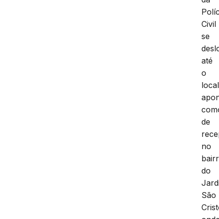
Políc
Civil
se
desl
até
o
loca
apo
com
de
rece
no
bair
do
Jard
São
Cris