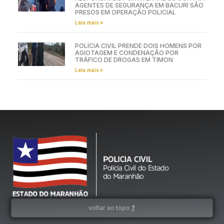
AGENTES DE SEGURANÇA EM BACURI SÃO
PRESOS EM OPERAÇÃO POLICIAL
Leia mais »
POLÍCIA CIVIL PRENDE DOIS HOMENS POR
AGIOTAGEM E CONDENAÇÃO POR
TRÁFICO DE DROGAS EM TIMON
Leia mais »
voltar ao topo