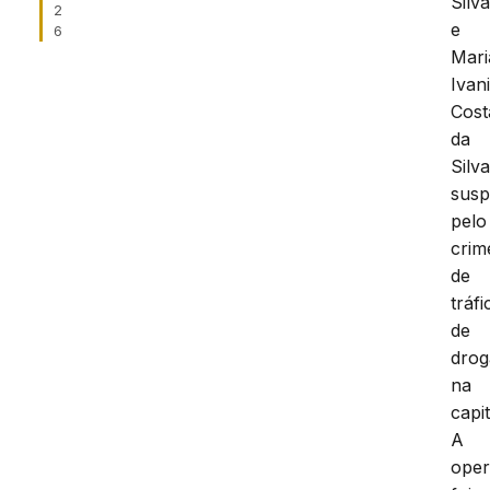
Silv
2
e
6
Mari
Ivan
Cost
da
Silva
susp
pelo
crim
de
tráfi
de
drog
na
capit
A
ope