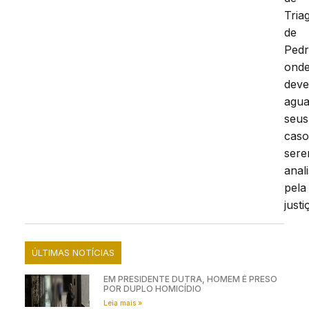
Tria
de
Pedr
ond
dev
agua
seus
caso
ser
anal
pela
justi
ÚLTIMAS NOTÍCIAS
EM PRESIDENTE DUTRA, HOMEM É PRESO
POR DUPLO HOMICÍDIO
Leia mais »