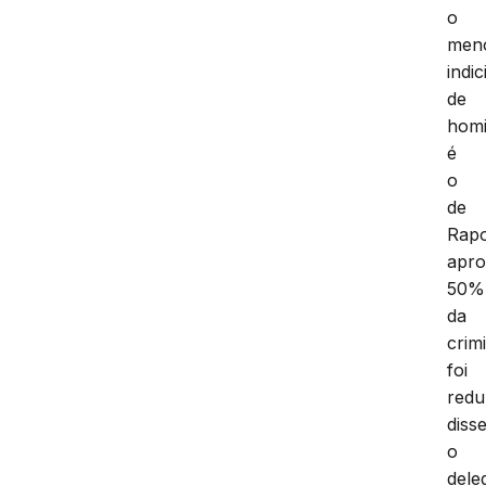
o
men
indic
de
homi
é
o
de
Rapo
apro
50%
da
crim
foi
redu
diss
o
dele