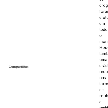
drog
for
efet
em
todo
o
muni
Hou
tam
uma
drás
Compartilhe:
red
nas
taxa
de
rou
a
resi