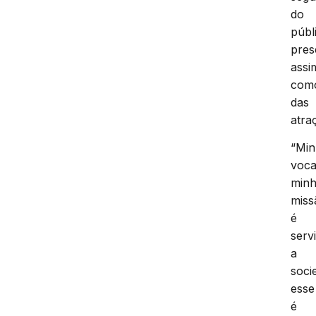
do
públ
pres
assi
com
das
atra
“Mi
voca
min
miss
é
servi
a
soci
esse
é