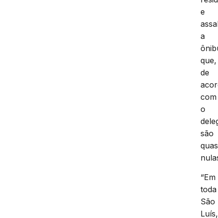
e
assa
a
ônib
que,
de
aco
com
o
dele
são
qua
nula
“Em
toda
São
Luís