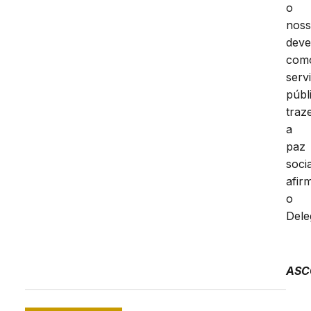
o
nos
deve
com
serv
públ
traz
a
paz
socia
afir
o
Dele
ASC