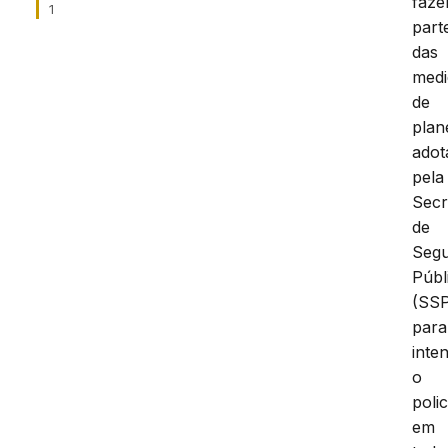
faz
1
part
das
medi
de
plan
adot
pela
Secr
de
Seg
Públ
(SS
para
inten
o
poli
em