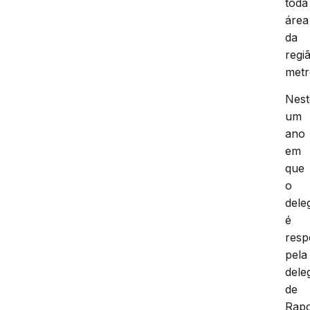
toda
área
da
regi
metr
Nest
um
ano
em
que
o
dele
é
resp
pela
dele
de
Rapo