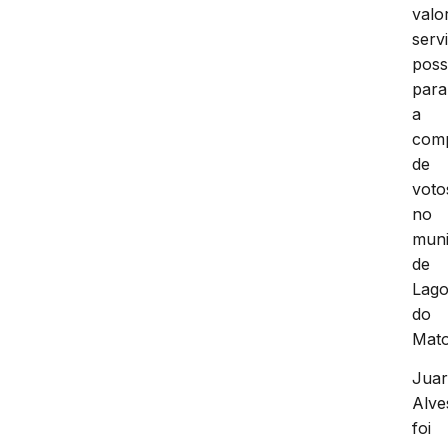
valo
servi
poss
para
a
com
de
voto
no
muni
de
Lag
do
Mato
Jua
Alve
foi