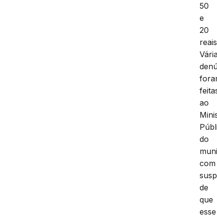
50
e
20
reais
Vári
denú
for
feita
ao
Mini
Públ
do
muni
com
susp
de
que
esse