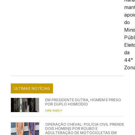
man
apoi
do
Mini
Públ
Eleit
da
44°
Zona
ÚLTIMAS NOTÍCIAS
EM PRESIDENTE DUTRA, HOMEM É PRESO
POR DUPLO HOMICÍDIO
Leia mais »
OPERAÇÃO CHEVAL: POLÍCIA CIVIL PRENDE
DOIS HOMENS POR ROUBO E
ADULTERAÇÃO DE MOTOCICLETAS EM