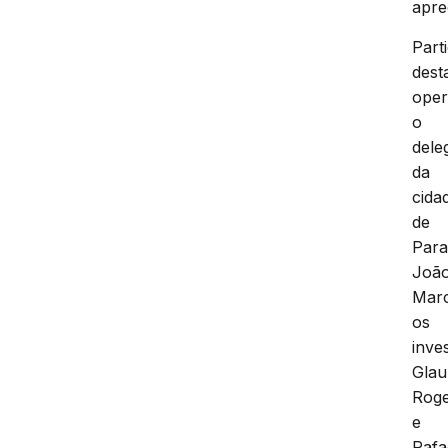
apre
Part
dest
ope
o
dele
da
cida
de
Para
Joã
Marc
os
inve
Glau
Rog
e
Rafa