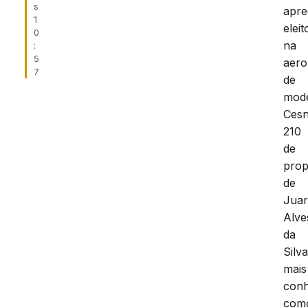
s
apr
1
eleit
0
na
:
5
aer
7
de
mod
Ces
210
de
prop
de
Jua
Alve
da
Silva
mais
conh
com