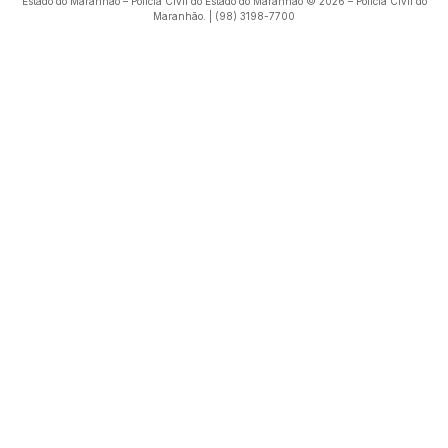
Estado do Maranhão – Polícia Civil do Estado do Maranhão © 2026 – Polícia Civil do
Maranhão. | (98) 3198-7700