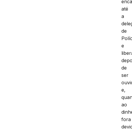
enc
até
a
dele
de
Políc
e
libe
depo
de
ser
ouvi
e,
quan
ao
dinh
fora
devi