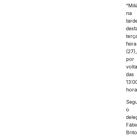
“Mili
na
tard
dest
terç
feira
(27)
por
volt
das
13:0
hora
Seg
o
dele
Fábi
Brit