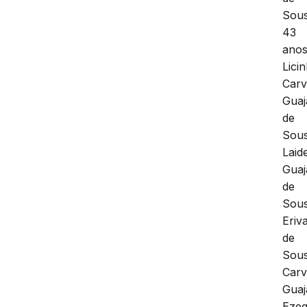
Sous
43
anos
Lici
Carv
Guaj
de
Sous
Laid
Guaj
de
Sous
Eriv
de
Sou
Carv
Guaj
Ezeq