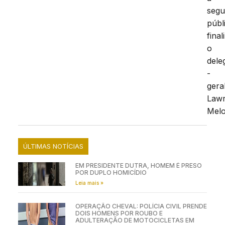
segu
públ
final
o
dele
-
geral
Law
Melo
ÚLTIMAS NOTÍCIAS
EM PRESIDENTE DUTRA, HOMEM É PRESO
POR DUPLO HOMICÍDIO
Leia mais »
OPERAÇÃO CHEVAL: POLÍCIA CIVIL PRENDE
DOIS HOMENS POR ROUBO E
ADULTERAÇÃO DE MOTOCICLETAS EM