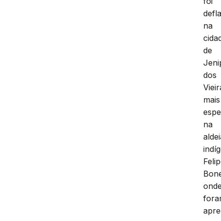
foi
defl
na
cida
de
Jeni
dos
Vieir
mais
espe
na
aldei
indí
Feli
Bone
ond
for
apre