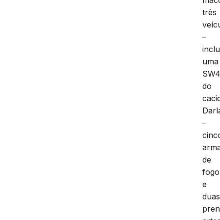
três
veíc
–
incl
uma
SW
do
caci
Darl
–
cinc
arm
de
fogo
e
dua
pren