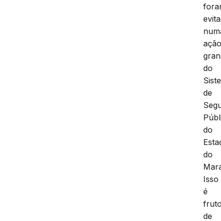
for
evit
num
açã
gran
do
Sist
de
Seg
Públ
do
Esta
do
Mar
Isso
é
frut
de