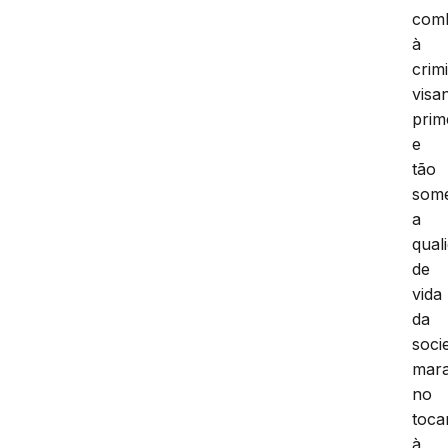
com
à
crim
visa
prim
e
tão
som
a
qual
de
vida
da
soci
mar
no
toca
à