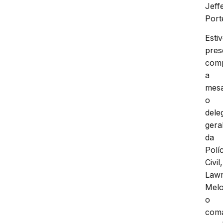
Jeff
Port
Esti
pres
com
a
mes
o
dele
gera
da
Políc
Civil,
Law
Melo
o
com