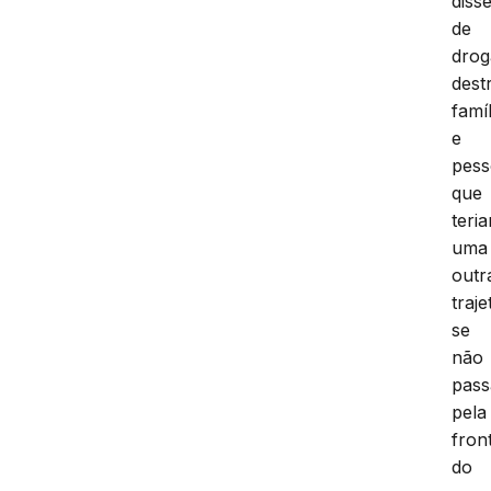
diss
de
drog
dest
famíl
e
pess
que
teri
uma
outr
traje
se
não
pas
pela
fron
do