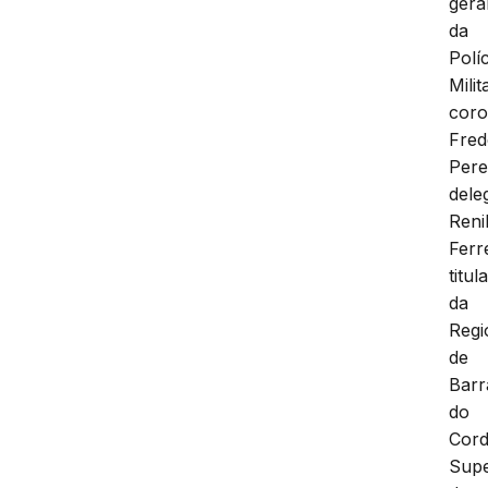
gera
da
Políc
Milit
coro
Fred
Pere
dele
Reni
Ferr
titul
da
Regi
de
Barr
do
Cord
Supe