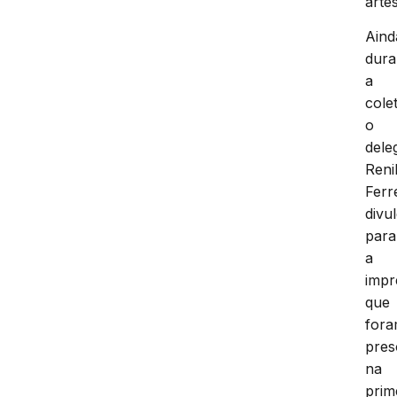
arte
Aind
dura
a
colet
o
dele
Reni
Ferr
divu
para
a
impr
que
for
pres
na
prim