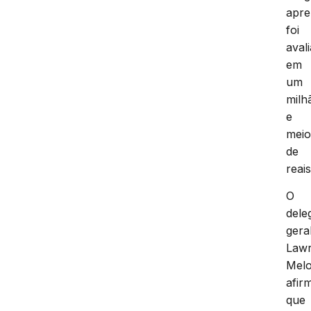
apre
foi
aval
em
um
milh
e
mei
de
reais
O
dele
gera
Law
Mel
afir
que