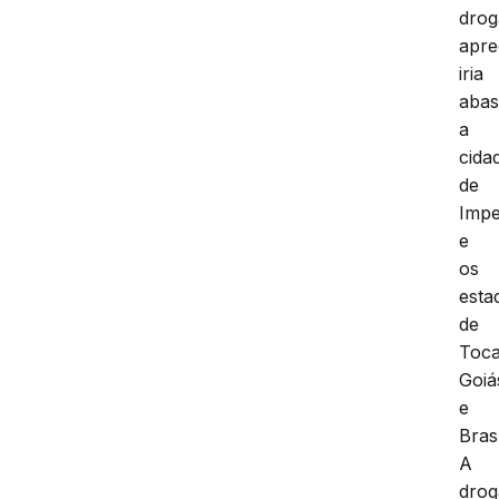
drog
apre
iria
abas
a
cida
de
Impe
e
os
esta
de
Toca
Goiá
e
Brasí
A
drog