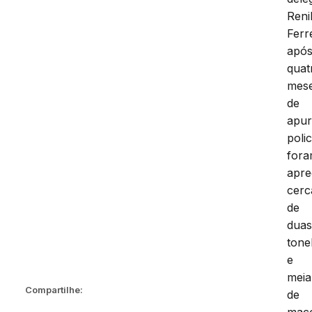
Reni
Ferr
apó
quat
mes
de
apu
polic
for
apre
cerc
de
dua
tone
e
meia
Compartilhe:
de
mac