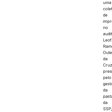
uma
cole
de
impr
no
audi
Leof
Ram
Oute
da
Cruz
pres
pelo
gest
da
past
da
SSP