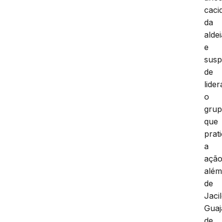
caci
da
aldei
e
susp
de
lider
o
gru
que
prat
a
ação
alé
de
Jaci
Guaj
de