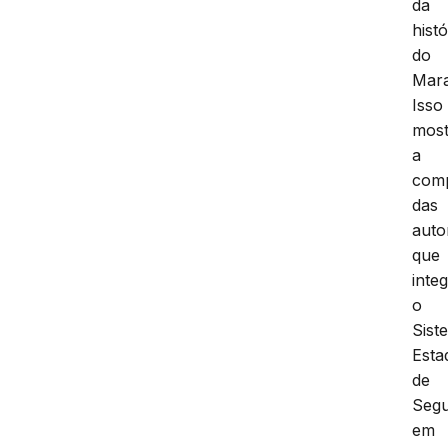
da
histó
do
Mar
Isso
most
a
comp
das
auto
que
inte
o
Sist
Esta
de
Seg
em