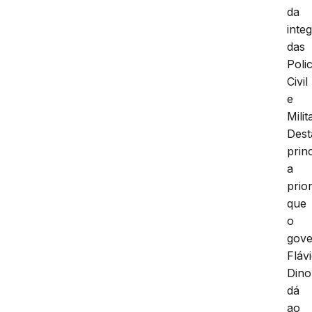
da
inte
das
Polic
Civil
e
Milit
Dest
prin
a
prio
que
o
gove
Fláv
Dino
dá
ao