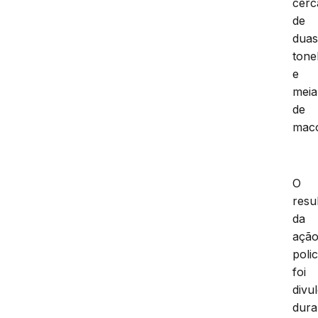
cerc
de
dua
tone
e
meia
de
mac
O
resu
da
açã
polic
foi
divu
dura