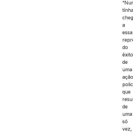
“Nu
tính
che
a
essa
repr
do
êxit
de
uma
açã
polic
que
resu
de
uma
só
vez,