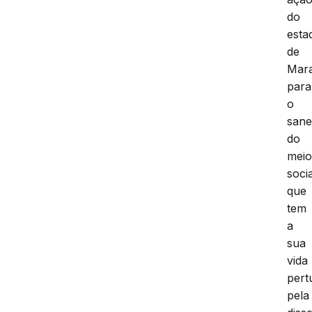
do
esta
de
Mar
para
o
san
do
mei
socia
que
tem
a
sua
vida
pert
pela