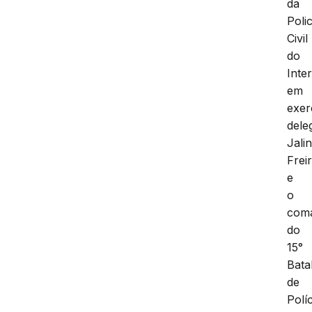
da
Polic
Civil
do
Inter
em
exer
dele
Jali
Frei
e
o
com
do
15°
Bata
de
Políc