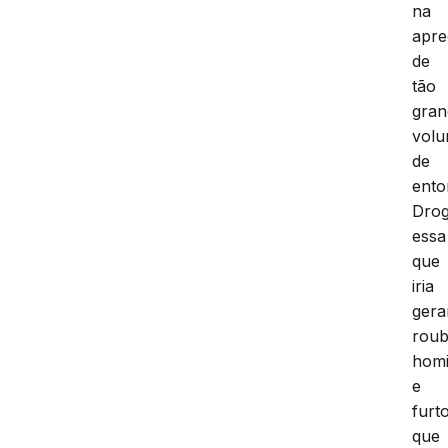
na
apr
de
tão
gran
vol
de
ento
Dro
essa
que
iria
gera
roub
homi
e
furt
que