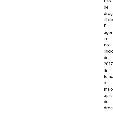
uso
de
drog
ilícit
E
agor
já
no
iníci
de
2017
já
tem
a
maio
apr
de
drog