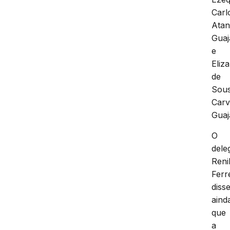
Carl
Atan
Guaj
e
Eliz
de
Sou
Carv
Guaj
O
dele
Reni
Ferr
disse
aind
que
a