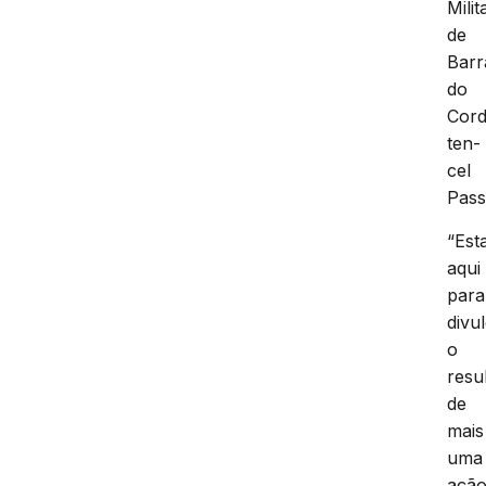
Milit
de
Barr
do
Cord
ten-
cel
Pass
“Est
aqui
para
divu
o
resu
de
mais
uma
açã