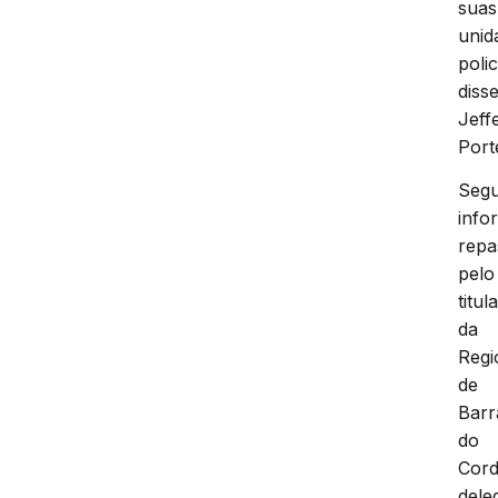
suas
unid
polic
diss
Jeff
Port
Seg
info
repa
pelo
titul
da
Regi
de
Barr
do
Cord
dele