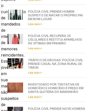
o
cumprimento
POLÍCIA CIVIL PRENDE HOMEM
SUSPEITO DE MATAR O PRÓPRIO PAI
de
EM BOM LUGAR
mandados
Leia mais »
de
POLÍCIA CIVIL RECUPERA 25
internação
CELULARES E RESTITUI APARELHOS
de
ÀS VÍTIMAS EM PINHEIRO
menores
Leia mais »
reincidentes.
TRÁFICO DE DROGAS: POLÍCIA CIVIL
Estes
PRENDE CASAL NA ZONA RURAL DE
jovens,
TIMON
Leia mais »
em
sua
INVESTIGADO POR TENTATIVA DE
maioria,
HOMICÍDIO E HOMICÍDIO É PRESO EM
SANTA QUITÉRIA DO MARANHÃO
são
Leia mais »
suspeitos
de
POLÍCIA CIVIL PRENDE NOVE HOMENS
participar