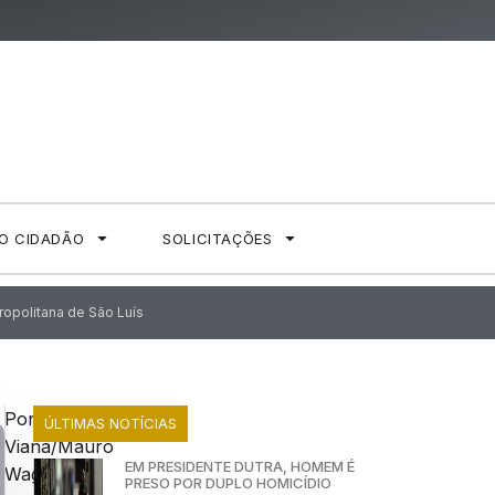
AO CIDADÃO
SOLICITAÇÕES
ropolitana de São Luís
Por Sandra
ÚLTIMAS NOTÍCIAS
Viana/Mauro
EM PRESIDENTE DUTRA, HOMEM É
Wagner
PRESO POR DUPLO HOMICÍDIO