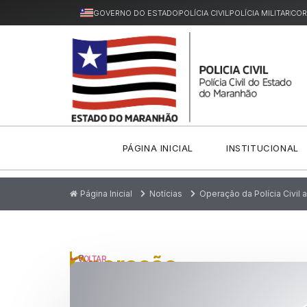
GOVERNO DO ESTADO
POLÍCIA CIVIL
POLÍCIA MILITAR
COR
PÁGINA INICIAL
INSTITUCIONAL
Página Inicial
Notícias
Operação da Polícia Civil
Operação
P
VOLTAR
u
da
bl
ic