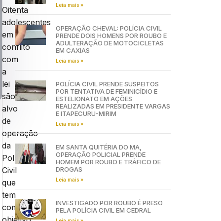
Leia mais »
Oitenta
adolescentes
OPERAÇÃO CHEVAL: POLÍCIA CIVIL
em
PRENDE DOIS HOMENS POR ROUBO E
ADULTERAÇÃO DE MOTOCICLETAS
conflito
EM CAXIAS
com
Leia mais »
a
lei
POLÍCIA CIVIL PRENDE SUSPEITOS
POR TENTATIVA DE FEMINICÍDIO E
são
ESTELIONATO EM AÇÕES
REALIZADAS EM PRESIDENTE VARGAS
alvo
E ITAPECURU-MIRIM
de
Leia mais »
operação
da
EM SANTA QUITÉRIA DO MA,
OPERAÇÃO POLICIAL PRENDE
Polícia
HOMEM POR ROUBO E TRÁFICO DE
DROGAS
Civil
Leia mais »
que
tem
INVESTIGADO POR ROUBO É PRESO
como
PELA POLÍCIA CIVIL EM CEDRAL
objetivo
Leia mais »