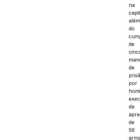
na
capit
alé
do
cum
de
cinc
man
de
pris
por
homi
exec
da
apr
de
56
arm