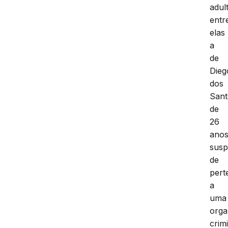
adul
entr
elas
a
de
Dieg
dos
Sant
de
26
anos
susp
de
pert
a
uma
orga
crim