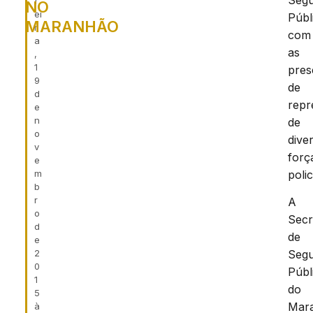
Seg
f
NO
ei
Públ
MARANHÃO
r
com
a
as
,
1
pres
9
de
d
repr
e
n
de
o
dive
v
forç
e
m
polic
b
r
A
o
Secr
d
de
e
2
Seg
0
Públ
1
do
5
Mar
à