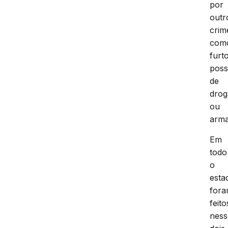
por
outr
crim
com
furto
pos
de
drog
ou
arma
Em
todo
o
esta
for
feito
ness