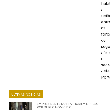
hábi
a
uniã
entr
as
forç
de
segu
afir
o
secr
Jefe
Port
ÚLTIMAS NOTÍCIAS
EM PRESIDENTE DUTRA, HOMEM É PRESO
POR DUPLO HOMICÍDIO