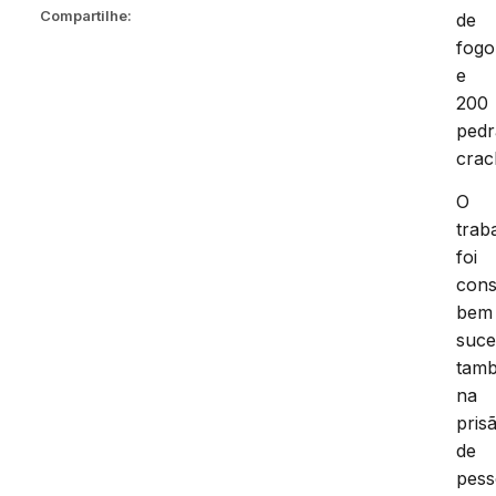
Compartilhe:
de
fogo
e
200
pedr
crac
O
trab
foi
cons
bem
suce
tam
na
pris
de
pess