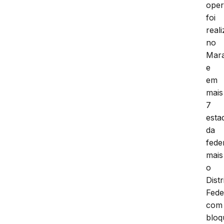
ope
foi
real
no
Mar
e
em
mais
7
esta
da
fede
mais
o
Distr
Fede
com
bloq