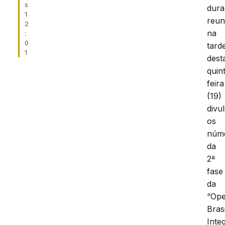
s
dura
1
reun
2
na
:
0
tard
1
dest
quin
feira
(19)
divu
os
núm
da
2ª
fase
da
“Op
Brasi
Inte