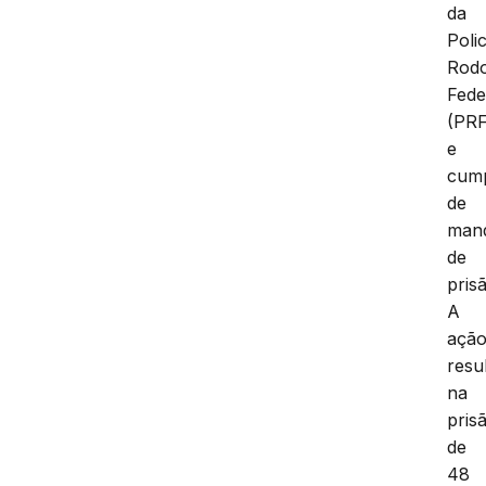
da
Polic
Rodo
Fede
(PRF
e
cum
de
man
de
pris
A
açã
resu
na
pris
de
48