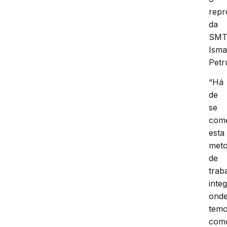
repr
da
SM
Isma
Petr
“Há
de
se
com
esta
meto
de
trab
inte
ond
tem
com