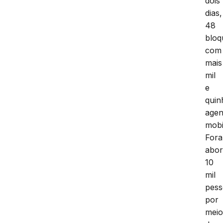
dois
dias,
48
bloq
com
mais
mil
e
quin
agen
mobi
For
abor
10
mil
pess
por
mei