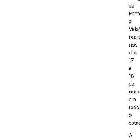
de
Prot
a
Vida”
real
nos
dias
17
e
18
de
nov
em
todo
o
esta
A