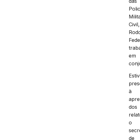
das
Polic
Milit
Civil,
Rodo
Fede
trab
em
conj
Esti
pres
à
apre
dos
relat
o
secr
de