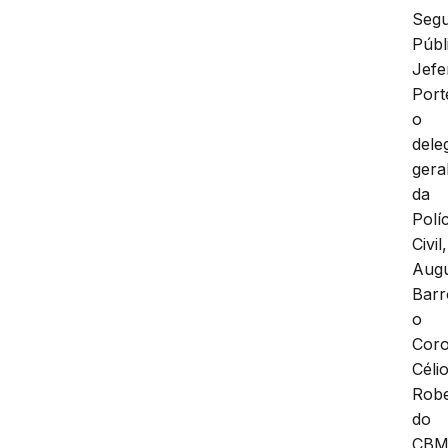
Seg
Públ
Jefe
Port
o
dele
gera
da
Políc
Civil,
Aug
Barr
o
Coro
Céli
Robe
do
CBM