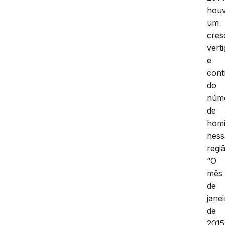
hou
um
cres
vert
e
cont
do
núm
de
homi
ness
regi
“O
mês
de
jane
de
2015