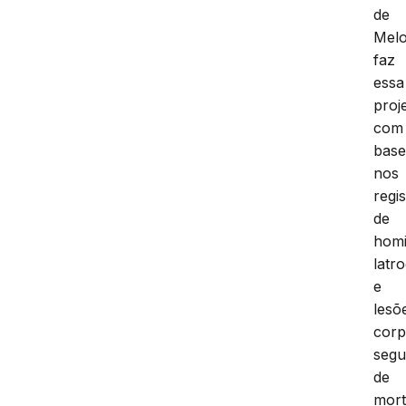
de
Mel
faz
essa
proj
com
bas
nos
regi
de
homi
latr
e
lesõ
corp
segu
de
mor