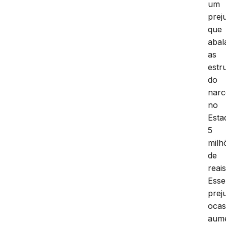
um
prej
que
abal
as
estr
do
narc
no
Esta
5
milh
de
reais
Esse
prej
ocas
aum