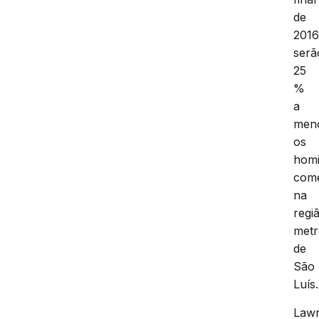
de
201
serã
25
%
a
men
os
homi
come
na
regi
metr
de
São
Luís.
Law