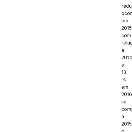
red
ocor
em
2015
com
rela
a
201
e
13
%
em
201
se
com
a
2015
o