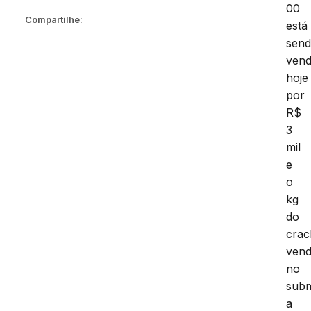
00
Compartilhe:
está
sen
vend
hoje
por
R$
3
mil
e
o
kg
do
crac
vend
no
sub
a