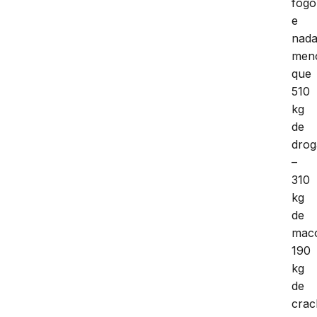
fogo
e
nad
men
que
510
kg
de
drog
–
310
kg
de
mac
190
kg
de
crac