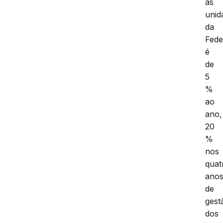
as
unid
da
Fede
é
de
5
%
ao
ano,
20
%
nos
quat
ano
de
gest
dos