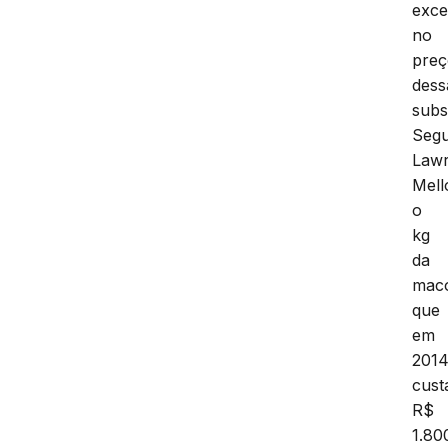
exce
no
pre
dess
subs
Seg
Law
Mell
o
kg
da
mac
que
em
201
cust
R$
1.80