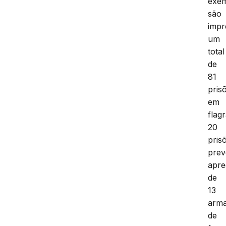
exem
são
impr
um
total
de
81
pris
em
flag
20
pris
prev
apr
de
13
arm
de