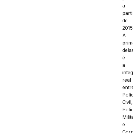
a
parti
de
2015
A
prim
dela
é
a
inte
real
entr
Políc
Civil,
Políc
Milit
e
Cor