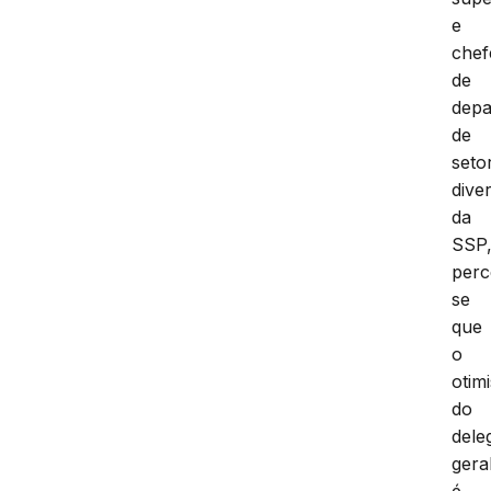
e
chef
de
depa
de
seto
dive
da
SSP
perc
se
que
o
otim
do
dele
gera
é