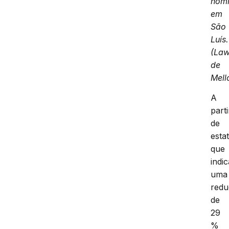
homi
em
São
Luís.
(Law
de
Mell
A
parti
de
estat
que
indi
uma
red
de
29
%