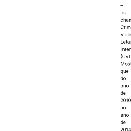
–
os
cha
Crim
Viol
Letai
Inte
(CVL
Mos
que
do
ano
de
201
ao
ano
de
201