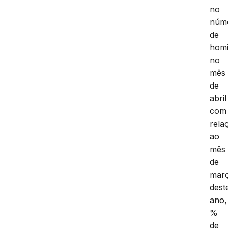
no
núm
de
homi
no
mês
de
abril
com
rela
ao
mês
de
mar
dest
ano,
%
de