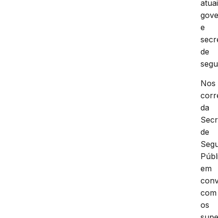
atua
gove
e
secr
de
segu
Nos
corr
da
Secr
de
Seg
Públ
em
conv
com
os
supe