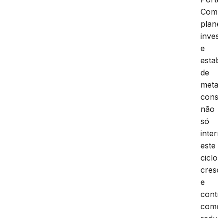
Com
plan
inve
e
esta
de
meta
con
não
só
inte
este
ciclo
cres
e
cont
com