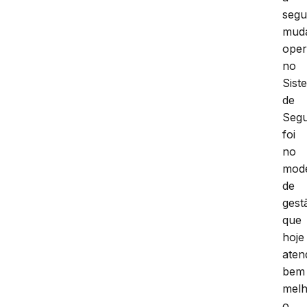
seg
mud
ope
no
Sist
de
Seg
foi
no
mod
de
gest
que
hoje
aten
bem
mel
o