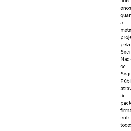
dois
anos
qua
a
met
proj
pela
Secr
Naci
de
Seg
Públ
atra
de
pact
firm
entr
toda