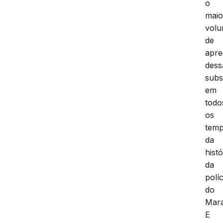
o
maio
vol
de
apr
dess
subs
em
todo
os
tem
da
histó
da
políc
do
Mar
E