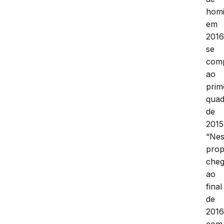
homi
em
2016
se
com
ao
prim
quad
de
2015
“Ne
prop
che
ao
final
de
201