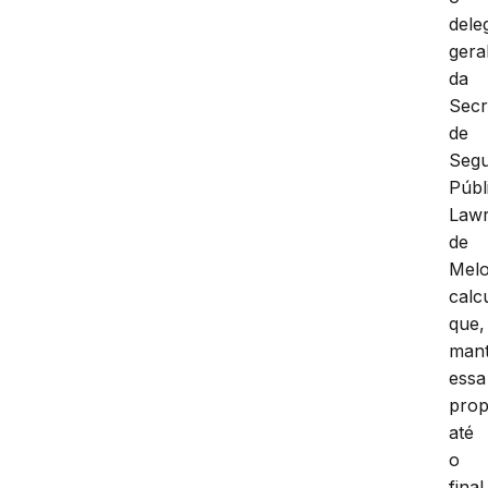
dele
gera
da
Secr
de
Seg
Públ
Law
de
Mel
calc
que,
mant
essa
prop
até
o
final