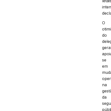
letai
inten
decl
O
otim
do
dele
gera
apoi
se
em
mud
oper
na
gest
da
segu
públ