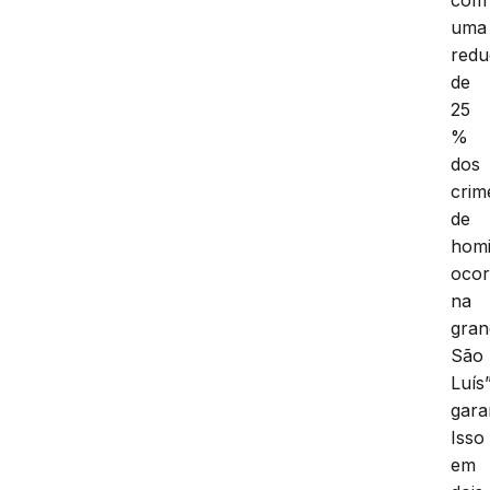
com
uma
red
de
25
%
dos
crim
de
homi
ocor
na
gran
São
Luís”
gara
Isso
em