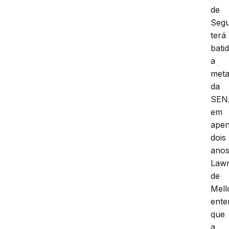
de
Seg
terá
bati
a
met
da
SEN
em
ape
dois
anos
Law
de
Mell
ente
que
a