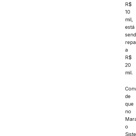
R$
10
mil,
está
sen
repa
a
R$
20
mil.
Con
de
que
no
Mar
o
Sist