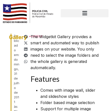
Gallery
Pu
The Widgetkit Gallery provides a
VOLTAR
blic
smart and automated way to publish
ad
images on your website. You only
o
em:
need to select the image folders and
do
the whole gallery is generated
min
automatically.
go,
31
Features
de
julh
o
Comes with image wall, slider
de
and slideshow styles
201
1
Folder based image selection
às
Support for multiple image