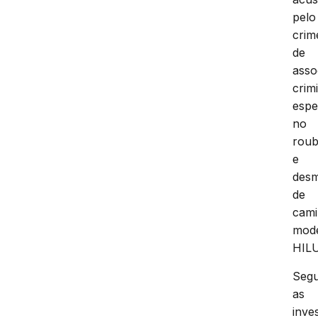
pelo
crim
de
asso
crim
espe
no
rou
e
des
de
cami
mod
HIL
Seg
as
inve