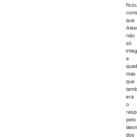
fico
cons
que
Ales
não
só
inte
a
quad
mas
que
tam
era
o
resp
pelo
des
dos