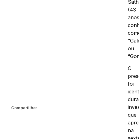
Sath
(43
anos
conh
com
“Gal
ou
“Gor
O
pres
foi
ident
dura
inve
Compartilhe:
que
apre
na
sext