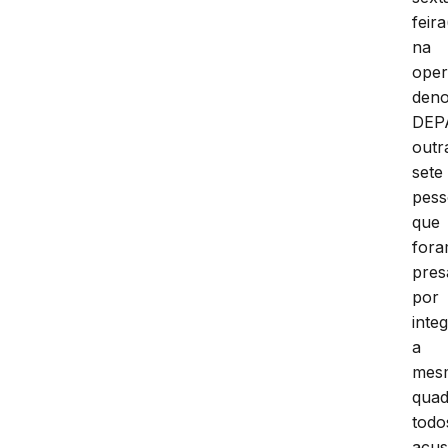
feira
na
ope
den
DEP
outr
sete
pess
que
for
pres
por
inte
a
mes
quad
todo
acu