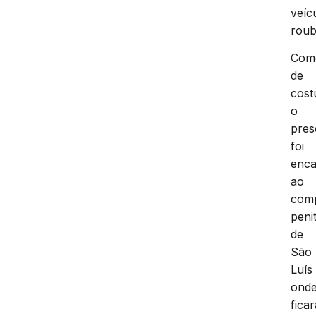
veíc
roub
Com
de
cost
o
pres
foi
enc
ao
com
peni
de
São
Luís
ond
ficar