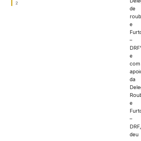
Dele
2
de
rou
e
Furt
–
DRF
e
com
apoi
da
Dele
Rou
e
Furt
–
DRF
deu