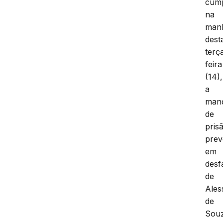
cump
na
man
dest
terç
feira
(14),
a
man
de
pris
prev
em
desf
de
Ales
de
Sou