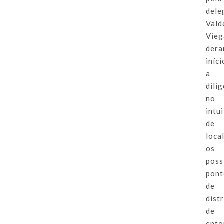
dele
Vald
Vieg
der
iníci
a
dili
no
intu
de
loca
os
poss
pont
de
dist
de
ento