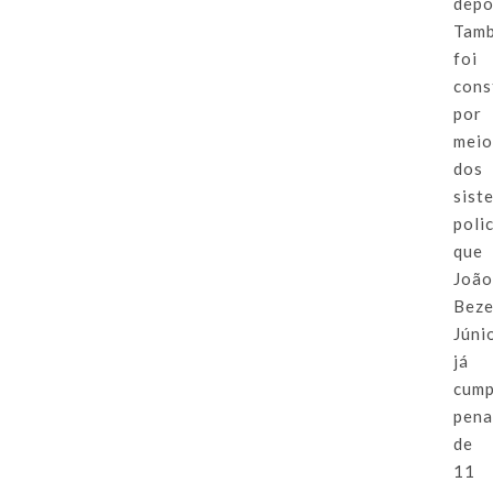
depo
Tam
foi
cons
por
mei
dos
sist
polic
que
Joã
Beze
Júni
já
cump
pen
de
11