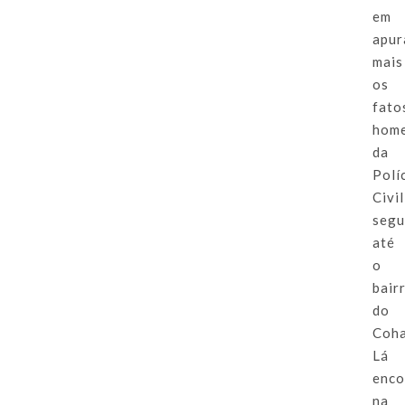
em
apur
mais
os
fato
hom
da
Polí
Civil
segu
até
o
bair
do
Coha
Lá
enco
na