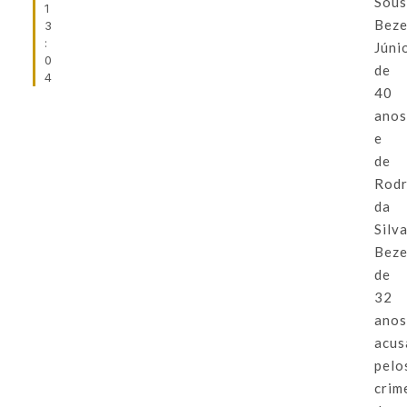
Sou
1
Beze
3
:
Júnio
0
de
4
40
ano
e
de
Rodr
da
Silv
Beze
de
32
anos
acus
pelo
crim