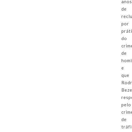
ano
de
recl
por
prát
do
crim
de
homi
e
que
Rodr
Beze
resp
pelo
crim
de
tráf