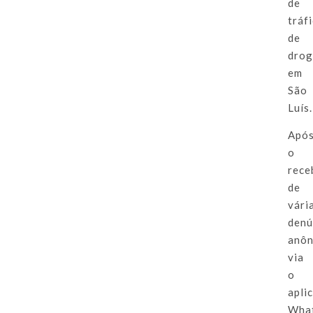
de
tráf
de
drog
em
São
Luís.
Apó
o
rece
de
vári
denú
anôn
via
o
apli
Wha