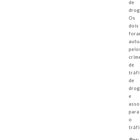
de
drog
Os
dois
for
autu
pelo
crim
de
tráf
de
drog
e
asso
para
o
tráfi
Por: