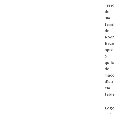
resi
de
um
fami
de
Rodr
Beze
apro
5
quil
de
maco
dist
em
tabl
Log