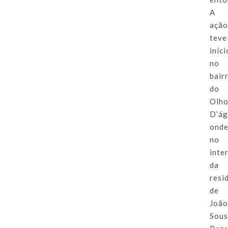
A
açã
teve
iníci
no
bair
do
Olh
D’á
onde
no
inte
da
resi
de
Joã
Sou