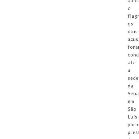
apó
o
flag
os
dois
acus
for
cond
até
a
sede
da
Sena
em
São
Luís,
para
pres