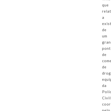
que
rela
a
exis
de
um
gran
pon
de
come
de
drog
equi
da
Polí
Civil
coor
pelo