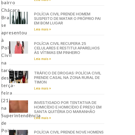
bairro
Chácara
POLÍCIA CIVIL PRENDE HOMEM
Brasil,
SUSPEITO DE MATAR O PRÓPRIO PAI
EM BOM LUGAR
se
Leia mais »
apresentou
à
POLÍCIA CIVIL RECUPERA 25
Polícia
CELULARES E RESTITUI APARELHOS
ÀS VÍTIMAS EM PINHEIRO
Civil
Leia mais »
na
tarde
TRÁFICO DE DROGAS: POLÍCIA CIVIL
desta
PRENDE CASAL NA ZONA RURAL DE
TIMON
terça-
Leia mais »
feira
(21),
INVESTIGADO POR TENTATIVA DE
HOMICÍDIO E HOMICÍDIO É PRESO EM
na
SANTA QUITÉRIA DO MARANHÃO
Superintendência
Leia mais »
de
Polícia
POLÍCIA CIVIL PRENDE NOVE HOMENS