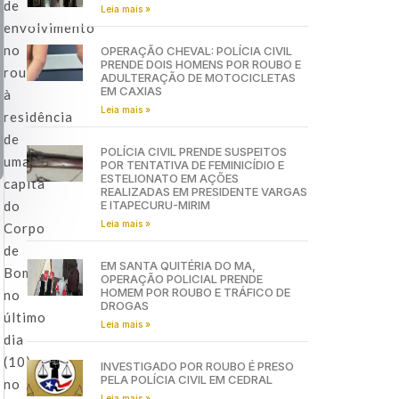
de
Leia mais »
envolvimento
no
OPERAÇÃO CHEVAL: POLÍCIA CIVIL
PRENDE DOIS HOMENS POR ROUBO E
roubo
ADULTERAÇÃO DE MOTOCICLETAS
EM CAXIAS
à
Leia mais »
residência
de
POLÍCIA CIVIL PRENDE SUSPEITOS
uma
POR TENTATIVA DE FEMINICÍDIO E
ESTELIONATO EM AÇÕES
capitã
REALIZADAS EM PRESIDENTE VARGAS
do
E ITAPECURU-MIRIM
Leia mais »
Corpo
de
EM SANTA QUITÉRIA DO MA,
Bombeiros
OPERAÇÃO POLICIAL PRENDE
HOMEM POR ROUBO E TRÁFICO DE
no
DROGAS
último
Leia mais »
dia
(10),
INVESTIGADO POR ROUBO É PRESO
PELA POLÍCIA CIVIL EM CEDRAL
no
Leia mais »