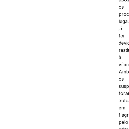
os
proc
legai
já
foi
devi
resti
à
vítim
Amb
os
susp
for
autu
em
flag
pelo