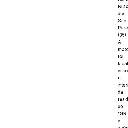
Nils
dos
Sant
Pere
(35).
A
moto
foi
loca
esco
no
inter
da
resi
de
“GR
e
apó