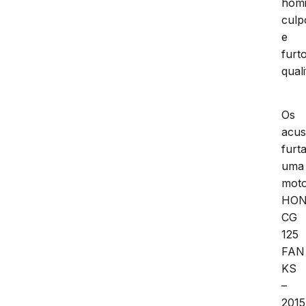
homi
culp
e
furt
quali
Os
acu
furt
uma
moto
HO
CG
125
FAN
KS
–
2015