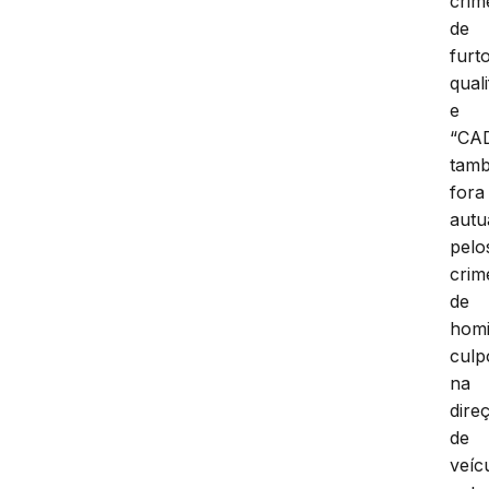
crim
de
furt
qual
e
“CA
tam
fora
autu
pelo
crim
de
homi
culp
na
dire
de
veíc