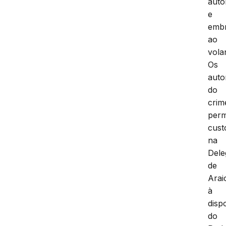
auto
e
embr
ao
vola
Os
auto
do
crim
per
cust
na
Dele
de
Arai
à
disp
do