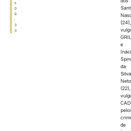
dos
s
Sant
0
9
Nas
:
(24)
3
vulg
3
GRI
e
Inác
Spin
da
Silv
Net
(22),
vulg
CAD
pelo
crim
de